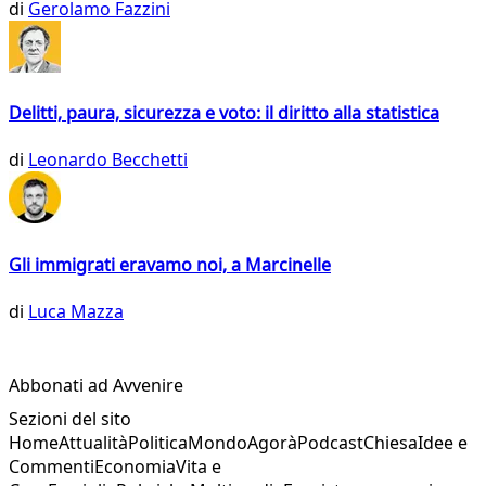
di
Gerolamo Fazzini
Delitti, paura, sicurezza e voto: il diritto alla statistica
di
Leonardo Becchetti
Gli immigrati eravamo noi, a Marcinelle
di
Luca Mazza
Abbonati ad Avvenire
Sezioni del sito
Home
Attualità
Politica
Mondo
Agorà
Podcast
Chiesa
Idee e
Commenti
Economia
Vita e