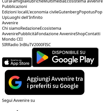
Cura
Famiglia
Rubriche
Multimedia
Ecosistema avvenire
Pubblicazioni
Edizioni locali
L'economia civile
Gutenberg
Popotus
Pop
Up
Luoghi dell'Infinito
Avvenire
Chi siamo
Redazione
Ecosistema
Avvenire
Pubblicità
Fondazione Avvenire
Shop
Contatti
Mondo CEI
SIR
Radio InBlu
TV2000
FISC
Segui Avvenire su