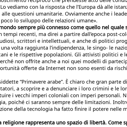
o vediamo con la risposta che l’Europa dà alle istanz
ra, alle questioni umanitarie. Ovviamente anche i leade
 poco lo sviluppo delle relazioni umane».
un mondo sempre più connesso come quello
nel quale 
tempi recenti, ma direi a partire dall’epoca post-co
tudiosi, scrittori e intellettuali, e anche di politici p
una volta raggiunta l’indipendenza, le singo- le nazi
cani e le rispettive popolazioni. Gli attivisti politici 
, “perché non offrite anche a noi quei modelli di part
ortunità offerte da Internet non sono esenti da rischi
ette “Primavere arabe”. È chiaro che gran parte di e
 dittatori, a scoprire e a denunciare i loro crimini e l
tituire i vecchi imperi coloniali con imperi personali.
, poiché ci saranno sempre delle limitazioni. Inoltre 
azione della tecnologia ha fatto finire il potere nell
la religione rappresenta uno spazio di libertà. Come 