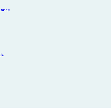
a voce
i»