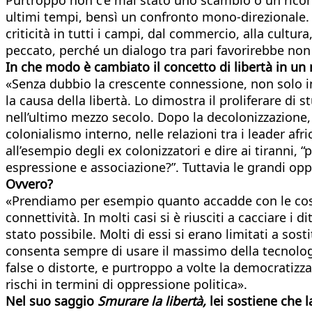
ultimi tempi, bensì un confronto mono-direzionale. L
criticità in tutti i campi, dal commercio, alla cultu
peccato, perché un dialogo tra pari favorirebbe non
In che modo è cambiato il concetto di libertà in 
«Senza dubbio la crescente connessione, non solo in 
la causa della libertà. Lo dimostra il proliferare di s
nell’ultimo mezzo secolo. Dopo la decolonizzazione, 
colonialismo interno, nelle relazioni tra i leader afri
all’esempio degli ex colonizzatori e dire ai tiranni
espressione e associazione?”. Tuttavia le grandi opp
Ovvero?
«Prendiamo per esempio quanto accadde con le cosidd
connettività. In molti casi si è riusciti a cacciare i
stato possibile. Molti di essi si erano limitati a sos
consenta sempre di usare il massimo della tecnologia
false o distorte, e purtroppo a volte la democratizz
rischi in termini di oppressione politica».
Nel suo saggio
Smurare la libertà,
lei sostiene che 