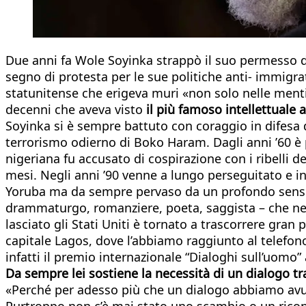
Due anni fa Wole Soyinka strappò il suo permesso di
segno di protesta per le sue politiche anti- immigrat
statunitense che erigeva muri «non solo nelle menti 
decenni che aveva visto
il più famoso intellettuale 
Soyinka si è sempre battuto con coraggio in difesa
terrorismo odierno di Boko Haram. Dagli anni ’60 è pr
nigeriana fu accusato di cospirazione con i ribelli de
mesi. Negli anni ’90 venne a lungo perseguitato e in
Yoruba ma da sempre pervaso da un profondo senso d
drammaturgo, romanziere, poeta, saggista – che nel
lasciato gli Stati Uniti è tornato a trascorrere gran p
capitale Lagos, dove l’abbiamo raggiunto al telefono 
infatti il premio internazionale “Dialoghi sull’uomo
Da sempre lei sostiene la necessità di un dialogo tra
«Perché per adesso più che un dialogo abbiamo avu
Purtroppo non c’è mai stato uno scambio o un rico