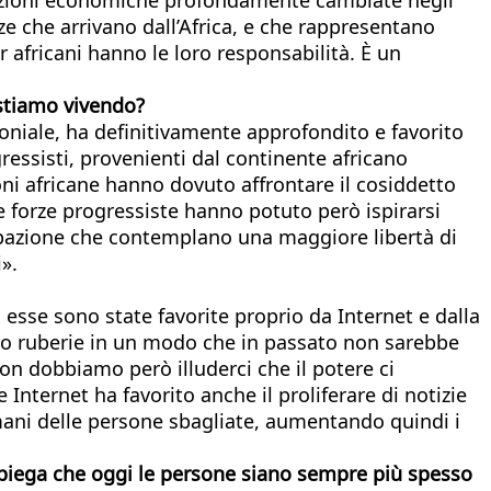
e che arrivano dall’Africa, e che rappresentano
r africani hanno le loro responsabilità. È un
stiamo vivendo?
loniale, ha definitivamente approfondito e favorito
rogressisti, provenienti dal continente africano
oni africane hanno dovuto affrontare il cosiddetto
e le forze progressiste hanno potuto però ispirarsi
ecipazione che contemplano una maggiore libertà di
».
sse sono state favorite proprio da Internet e dalla
e loro ruberie in un modo che in passato non sarebbe
 Non dobbiamo però illuderci che il potere ci
Internet ha favorito anche il proliferare di notizie
e mani delle persone sbagliate, aumentando quindi i
spiega che oggi le persone
siano sempre più spesso