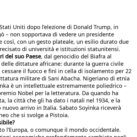
ati Uniti dopo l’elezione di Donald Trump, in
iegò – non sopportava di vedere un presidente
 così, con un gesto plateale, un esilio durato due
sato di università e istituzioni statunitensi.
ori del suo Paese
, dal genocidio del Biafra al
delle dittature africane: durante la guerra civile
 cessare il fuoco e finì in cella di isolamento per 22
ittatura militare di Sani Abacha. Nigeriano di etnia
nka è un intellettuale estremamente poliedrico –
premio Nobel per la letteratura. Da quando ha
, la città che gli ha dato i natali nel 1934, e la
 nuovo arrivo in Italia. Sabato Soyinka riceverà
eo che si svolge a Pistoia.
ibile?
to l’Europa, o comunque il mondo occidentale.
dizioni economiche profondamente cambiate negli