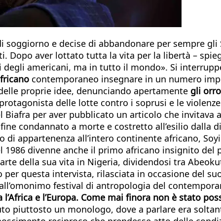
 soggiorno e decise di abbandonare per sempre gli St
i. Dopo aver lottato tutta la vita per la libertà – sp
degli americani, ma in tutto il mondo». Si interruppe
africano
contemporaneo insegnare in un numero impreci
 delle proprie idee, denunciando apertamente
gli orr
otagonista delle lotte contro i soprusi e le violenze 
l Biafra per aver pubblicato un articolo che invitava a
fine condannato a morte e costretto all’esilio dalla d
i appartenenza all’intero continente africano, Soyi
 1986 divenne anche il primo africano insignito del 
arte della sua vita in Nigeria, dividendosi tra Abeokuta
per questa intervista, rilasciata in occasione del suo
” all’omonimo festival di antropologia del contemporan
 l’Africa e l’Europa. Come mai finora non è stato poss
to piuttosto un monologo, dove a parlare era soltan
noscimento reciproco che prendesse atto delle con