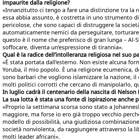
impaurite
dalla religione?
«Innanzitutto ci tengo a fare una distinzione tra la 
essa abbia assunto, è costretta in uno strumento d
pericolose, che sono capaci di distruggere la societ
automaticamente nemici da perseguitare, torturare,
questo è il nome che preferisco di gran lunga – A
soffocare, diventa un’espressione di tirannia».
Qual è la radice dell’intolleranza religiosa nel suo p
«È stata portata dall’esterno. Non esiste alcuna forma
Yoruba, il mio popolo. È una religione ecumenica, de
sono barbari che vogliono islamizzare la nazione, il
molti politici corrotti che cercano di manipolarlo, q
In luglio cadrà il centenario della nascita di Nelson
La sua lotta è stata una fonte di ispirazione anche p
«Proprio la settimana scorsa sono stato a Johannesbu
maggiore, ma forse io ero già troppo vecchio perché
modello di possibilità, una giudiziosa combinazion
società nonviolenta, da raggiungere attraverso la li
molti leader africani».