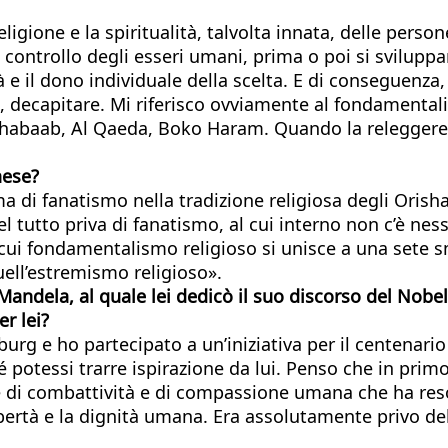
religione e la spiritualità, talvolta innata, delle per
i controllo degli esseri umani, prima o poi si svil
à e il dono individuale della scelta. E di conseguenza
 decapitare. Mi riferisco ovviamente al fondamentali
l-Shabaab, Al Qaeda, Boko Haram. Quando la relegger
aese?
 di fanatismo nella tradizione religiosa degli Orisha, 
l tutto priva di fanatismo, al cui interno non c’è n
 cui fondamentalismo religioso si unisce a una sete sm
uell’estremismo religioso».
 Mandela, al quale lei dedicò il suo discorso del Nobe
er lei?
rg e ho partecipato a un’iniziativa per il centenario 
 potessi trarre ispirazione da lui. Penso che in prim
e di combattività e di compassione umana che ha reso
bertà e la dignità umana. Era assolutamente privo del