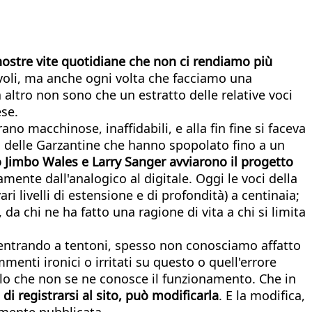
nostre vite quotidiane che non ci rendiamo più
voli, ma anche ogni volta che facciamo una
 altro non sono che un estratto delle relative voci
ese.
no macchinose, inaffidabili, e alla fin fine si faceva
 delle Garzantine che hanno spopolato fino a un
o Jimbo Wales e Larry Sanger avviarono il progetto
ente dall'analogico al digitale. Oggi le voci della
ri livelli di estensione e di profondità) a centinaia;
da chi ne ha fatto una ragione di vita a chi si limita
ddentrando a tentoni, spesso non conosciamo affatto
enti ironici o irritati su questo o quell'errore
solo che non se ne conosce il funzionamento. Che in
i registrarsi al sito, può modificarla
. E la modifica,
tamente pubblicata.