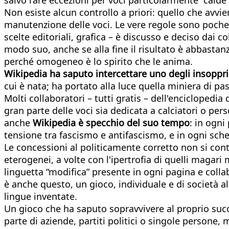
Non esiste alcun controllo a priori: quello che avvie
manutenzione delle voci. Le vere regole sono poche,
scelte editoriali, grafica – è discusso e deciso dai c
modo suo, anche se alla fine il risultato è abbasta
perché omogeneo è lo spirito che le anima.
Wikipedia ha saputo intercettare uno degli insopprim
cui è nata; ha portato alla luce quella miniera di pa
Molti collaboratori – tutti gratis – dell'enciclopedia
gran parte delle voci sia dedicata a calciatori o pe
anche
Wikipedia è specchio del suo tempo
: in ogni
tensione tra fascismo e antifascismo, e in ogni scher
Le concessioni al politicamente corretto non si contan
eterogenei, a volte con l'ipertrofia di quelli magar
linguetta “modifica” presente in ogni pagina e coll
è anche questo, un gioco, individuale e di società al
lingue inventate.
Un gioco che ha saputo sopravvivere al proprio su
parte di aziende, partiti politici o singole persone,