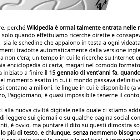
re, perché
Wikipedia è ormai talmente entrata nelle 
 solo quando effettuiamo ricerche dirette e consape
, sia le schedine che appaiono in testa a ogni videata
ltrimenti tradotte automaticamente dalla versione ingl
 non c'era; un tempo in cui le ricerche su Internet era
hia enciclopedia di carta, magari nel comodo formato
 iniziato a finire
il 15 gennaio di vent'anni fa, quand
el momento esatto in cui il mondo passava definitivam
contano a milioni, le lingue in cui è disponibile (a va
o, l'aggiornano, è quasi impossibile tenerne il conto, 
 alla nuova civiltà digitale nella quale ci stiamo a
i leggere sui giornali o su qualche pagina social comm
tanti, è ovvio, ma puntare il dito su questi dimostra 
lo più di testo, e chiunque, senza nemmeno bisogno d
 (i casi tipici sono lo sport e la politica), è immedia