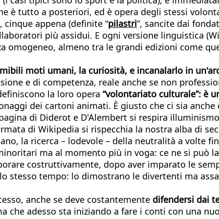
ne è tutto a posteriori, ed è opera degli stessi volont
 cinque appena (definite “
pilastri
”, sancite dai fondat
ollaboratori più assidui. E ogni versione linguistica (W
nza omogeneo, almeno tra le grandi edizioni come quel
ibili moti umani, la curiosità, e incanalarlo in un'
ssione e di competenza, reale anche se non professiona
 definiscono la loro opera
“volontariato culturale”: è u
rsonaggi dei cartoni animati. È giusto che ci sia anch
 pagina di Diderot e D'Alembert si respira illuminismo,
mata di Wikipedia si rispecchia la nostra alba di seco
o, la ricerca – lodevole – della neutralità a volte fin
i minoritari ma al momento più in voga: ce ne si può l
aborare costruttivamente, dopo aver imparato le semp
lo stesso tempo: lo dimostrano le divertenti ma assai 
ccesso, anche se deve costantemente
difendersi dai t
 ma che adesso sta iniziando a fare i conti con una nu