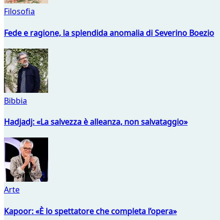
Filosofia
Fede e ragione, la splendida anomalia di Severino Boezio
Bibbia
Hadjadj: «La salvezza è alleanza, non salvataggio»
Arte
Kapoor: «È lo spettatore che completa l’opera»