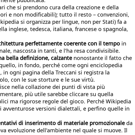
ari che si prendono cura della creazione e della
ori e non modificabili); tutto il resto – convenzioni,
ikipedia si organizza per lingue, non per Stati) fa a
la inglese, tedesca, italiana, francese o spagnola,
architettura perfettamente coerente con il tempo
in
le, nascosta in tanti, e l'ha resa condivisibile.
na bella definizione, calzante
nonostante il fatto che
e quello, in fondo, perché come ogni enciclopedia
 in ogni pagina della Treccani si registra la
lo, con le sue storture e le sue virtù.
isce nella collazione dei punti di vista più
amentare, più utile sarebbe cliccare su quella
lici ma rigorose regole del gioco. Perché Wikipedia
avventurose versioni dialettali, e perfino quelle in
entativi di inserimento di materiale promozionale
da
ova evoluzione dell'ambiente nel quale si muove. Il