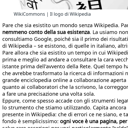
WikiCommons | Il logo di Wikipedia
Pare che sia esistito un mondo senza Wikipedia. Pa
nemmeno conto della sua esistenza
. La usiamo non
consultiamo Google, poiché sia il primo dei risultati
di Wikipedia – se esistono, di quelle in italiano, a
Pare allora che sia esistito un tempo in cui Wikipedia
prima e meglio ad andare a consultare la cara vecc
istante prima dell'avvento della Rete. Quel tempo ha
che avrebbe trasformato la ricerca di informazioni n
grande enciclopedia online a collaborazione aperta si 
quanto ai collaboratori che la scrivono, la correggon
a fare una precisazione una volta sola.
Eppure, come spesso accade con gli strumenti legati
lo strumento che stiamo utilizzando. Capita ancora d
presente in Wikipedia: che di errori ce ne siano, e 
fondo è semplicissimo:
ogni voce è una pagina, per 
salvo rare eccezioni per voci particolarmente “calde”