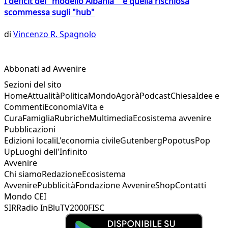
I deficit del "modello Albania" e quella rischiosa
scommessa sugli "hub"
di
Vincenzo R. Spagnolo
Abbonati ad Avvenire
Sezioni del sito
Home
Attualità
Politica
Mondo
Agorà
Podcast
Chiesa
Idee e
Commenti
Economia
Vita e
Cura
Famiglia
Rubriche
Multimedia
Ecosistema avvenire
Pubblicazioni
Edizioni locali
L'economia civile
Gutenberg
Popotus
Pop
Up
Luoghi dell'Infinito
Avvenire
Chi siamo
Redazione
Ecosistema
Avvenire
Pubblicità
Fondazione Avvenire
Shop
Contatti
Mondo CEI
SIR
Radio InBlu
TV2000
FISC