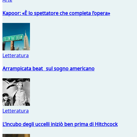
Kapoor: «È lo spettatore che completa l’opera»
Letteratura
Arrampicata beat sul sogno americano
Letteratura
L’incubo degli uccelli iniziò ben prima di Hitchcock