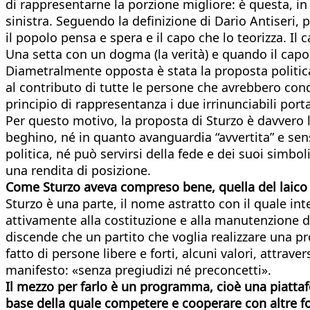
di rappresentarne la porzione migliore: è questa, in 
sinistra. Seguendo la definizione di Dario Antiseri,
il popolo pensa e spera e il capo che lo teorizza. Il ca
Una setta con un dogma (la verità) e quando il capo
Diametralmente opposta è stata la proposta politica
al contributo di tutte le persone che avrebbero con
principio di rappresentanza i due irrinunciabili port
Per questo motivo, la proposta di Sturzo è davvero l
beghino, né in quanto avanguardia “avvertita” e sens
politica, né può servirsi della fede e dei suoi simbol
una rendita di posizione.
Come Sturzo aveva compreso bene, quella del laico c
Sturzo è una parte, il nome astratto con il quale in
attivamente alla costituzione e alla manutenzione d
discende che un partito che voglia realizzare una p
fatto di persone libere e forti, alcuni valori, attrav
manifesto: «senza pregiudizi né preconcetti».
Il mezzo per farlo è un programma, cioè una piatta
base della quale competere e cooperare con altre fo