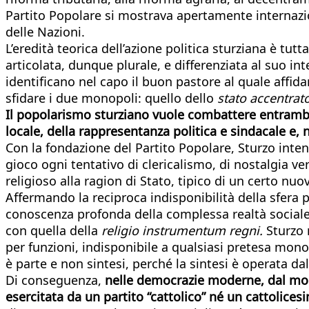
Partito Popolare si mostrava apertamente internazi
delle Nazioni.
L’eredità teorica dell’azione politica sturziana è tut
articolata, dunque plurale, e differenziata al suo i
identificano nel capo il buon pastore al quale affida
sfidare i due monopoli: quello dello
stato accentrat
Il popolarismo sturziano vuole combattere entrambi
locale, della rappresentanza politica e sindacale e, 
Con la fondazione del Partito Popolare, Sturzo inten
gioco ogni tentativo di clericalismo, di nostalgia ve
religioso alla ragion di Stato, tipico di un certo nu
Affermando la reciproca indisponibilità della sfera po
conoscenza profonda della complessa realtà sociale
con quella della
religio instrumentum regni.
Sturzo 
per funzioni, indisponibile a qualsiasi pretesa monop
è parte e non sintesi, perché la sintesi è operata da
Di conseguenza,
nelle democrazie moderne, dal mome
esercitata da un partito “cattolico” né un cattolicesi