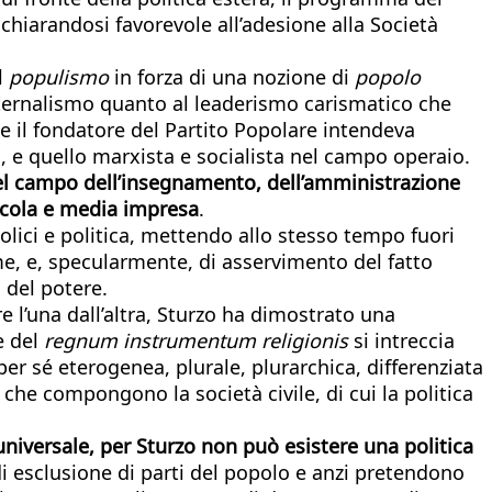
ichiarandosi favorevole all’adesione alla Società
l
populismo
in forza di una nozione di
popolo
 paternalismo quanto al leaderismo carismatico che
le il fondatore del Partito Popolare intendeva
na, e quello marxista e socialista nel campo operaio.
nel campo dell’insegnamento, dell’amministrazione
iccola e media impresa
.
lici e politica, mettendo allo stesso tempo fuori
ime, e, specularmente, di asservimento del fatto
 del potere.
re l’una dall’altra, Sturzo ha dimostrato una
e del
regnum instrumentum religionis
si intreccia
er sé eterogenea, plurale, plurarchica, differenziata
 che compongono la società civile, di cui la politica
niversale, per Sturzo non può esistere una politica
i esclusione di parti del popolo e anzi pretendono