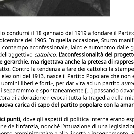
lo condurrà il 18 gennaio del 1919 a fondare il Part
 dicembre del 1905. In quella occasione, Sturzo manife
el contempo aconfessionale, laico e autonomo dalle ge
ell’aggettivo
cattolico
.
L’aconfessionalità del progett
le gerarchie, ma rigettava anche la pretesa di rappresen
tto. Contro la tendenza a fare dei cattolici la stampel
 elezioni del 1913, nasce il Partito Popolare che non
 uomini liberi e forti», per dar vita ad un partito
auto
ci separammo e spontaneamente […] passando davanti
t’ora di adorazione rievocai tutta la tragedia della m
nuova carica di capo del partito popolare con la am
ci punti
, dove gli aspetti di politica interna erano es
ione dell’infanzia, nonché l’attuazione di una legislaz
amento amministrativo e alla libertà d’insegnamento. S