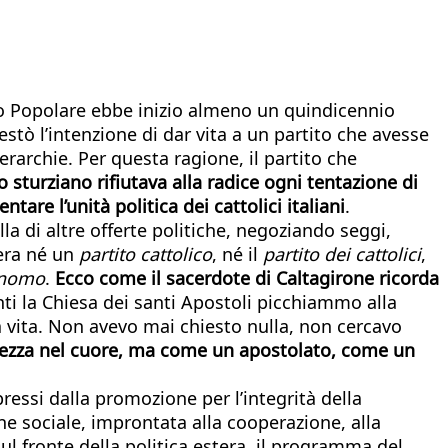
ito Popolare ebbe inizio almeno un quindicennio
stò l’intenzione di dar vita a un partito che avesse
rarchie. Per questa ragione, il partito che
o sturziano rifiutava alla radice ogni tentazione di
tare l’unità politica dei cattolici italiani
.
la di altre offerte politiche, negoziando seggi,
 era né un
partito cattolico
, né il
partito dei cattolici
,
nomo
.
Ecco come il sacerdote di Caltagirone ricorda
 la Chiesa dei santi Apostoli picchiammo alla
ia vita. Non avevo mai chiesto nulla, non cercavo
arezza nel cuore, ma come un apostolato, come un
pressi dalla promozione per l’integrità della
ione sociale, improntata alla cooperazione, alla
ul fronte della politica estera, il programma del