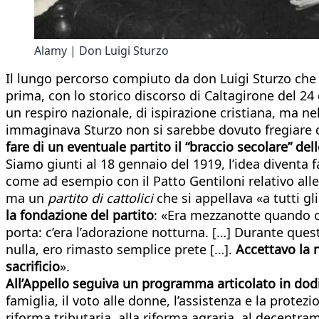
Alamy | Don Luigi Sturzo
Il lungo percorso compiuto da don Luigi Sturzo che 
prima, con lo storico discorso di Caltagirone del 24
un respiro nazionale, di ispirazione cristiana, ma n
immaginava Sturzo non si sarebbe dovuto fregiare d
fare di un eventuale partito il “braccio secolare” del
Siamo giunti al 18 gennaio del 1919, l’idea diventa fa
come ad esempio con il Patto Gentiloni relativo alle
ma un
partito di cattolici
che si appellava «a tutti gli
la fondazione del partito
: «Era mezzanotte quando 
porta: c’era l’adorazione notturna. […] Durante ques
nulla, ero rimasto semplice prete […].
Accettavo la 
sacrificio
».
All’Appello seguiva un programma articolato in dodi
famiglia, il voto alle donne, l’assistenza e la protez
riforma tributaria, alla riforma agraria, al decentr