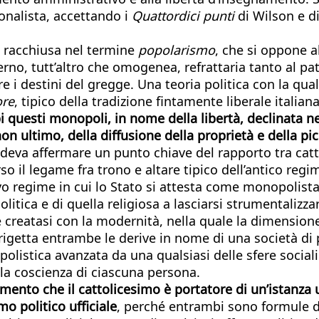
onalista, accettando i
Quattordici punti
di Wilson e d
ta racchiusa nel termine
popolarismo
, che si oppone a
nterno, tutt’altro che omogenea, refrattaria tanto al
re i destini del gregge. Una teoria politica con la qua
ore
, tipico della tradizione fintamente liberale italia
 questi monopoli, in nome della libertà, declinata 
non ultimo, della diffusione della proprietà e della p
deva affermare un punto chiave del rapporto tra catto
rso il legame fra trono e altare tipico dell’antico reg
ovo regime in cui lo Stato si attesta come monopolista
litica e di quella religiosa a lasciarsi strumentalizza
 creatasi con la modernità, nella quale la dimension
rigetta entrambe le derive in nome di una società di p
olistica avanzata da una qualsiasi delle sfere sociali
lla coscienza di ciascuna persona.
nto che il cattolicesimo è portatore di un’istanza u
mo politico ufficiale
, perché entrambi sono formule d