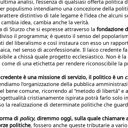
ultima analisi, l’essenza di qualsiasi offerta politica
 per populismo intendiamo una concezione della politic
rattere distintivo di tale legame è l’idea che alcuni son
 cambia idea, cambia anche la verità.
 di Sturzo che si espresse attraverso la
fondazione di 
diviso il programma; è questo il senso del popolarism
ati del liberalismo e così instaura con esso un rappor
aica, nel senso di aconfessionale. Il laico credente 
ibile a chissà quale progetto ecclesiastico. Non è la
i come di una etichetta per rendere riconoscibile la p
redente è una missione di servizio, il politico è un
c
tendiamo l’organizzazione della pubblica amministrazi
el bene comune, ricorrendo al “metodo di libertà” e a
rogettualità cristianamente ispirata potrà farlo solo
erso la realizzazione di determinate politiche che guard
forma di
policy
, diremmo oggi, sulla quale chiamare a 
rze politiche
, fossero anche queste tributarie a vario 