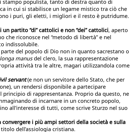
 di stampo populista, tanto di destra quanto di
a in cui si stabilisce un legame mistico tra ciò che
o i puri, gli eletti, i migliori e il resto è putridume.
un partito “di” cattolici e non “dei” cattolici
, aperto
o che riconosce nel “metodo di libertà” e nel
to indissolubile.
fa parte del popolo di Dio non in quanto sacrestano o
longa manus
del clero, la sua rappresentazione
ropria attività tra le altre, magari utilizzandola come
ivil servant
(e non un servitore dello Stato, che per
one), un rendersi disponibile a partecipare
l principio di rappresentanza. Proprio da questo, ne
 immaginando di incarnare in un concreto popolo,
ino all’interesse di tutti, come scrive Sturzo nel suo
convergere i più ampi settori della società e sulla
titolo dell’assiologia cristiana.