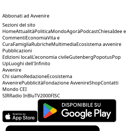
Abbonati ad Avvenire
Sezioni del sito
Home
Attualità
Politica
Mondo
Agorà
Podcast
Chiesa
Idee e
Commenti
Economia
Vita e
Cura
Famiglia
Rubriche
Multimedia
Ecosistema avvenire
Pubblicazioni
Edizioni locali
L'economia civile
Gutenberg
Popotus
Pop
Up
Luoghi dell'Infinito
Avvenire
Chi siamo
Redazione
Ecosistema
Avvenire
Pubblicità
Fondazione Avvenire
Shop
Contatti
Mondo CEI
SIR
Radio InBlu
TV2000
FISC