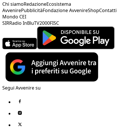
Chi siamo
Redazione
Ecosistema
Avvenire
Pubblicità
Fondazione Avvenire
Shop
Contatti
Mondo CEI
SIR
Radio InBlu
TV2000
FISC
Segui Avvenire su