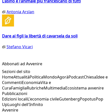
L'asino è l'animale più francescano di tutti
di
Antonia Arslan
Dare ai figli la libertà di cavarsela da soli
di
Stefano Vicari
Abbonati ad Avvenire
Sezioni del sito
Home
Attualità
Politica
Mondo
Agorà
Podcast
Chiesa
Idee e
Commenti
Economia
Vita e
Cura
Famiglia
Rubriche
Multimedia
Ecosistema avvenire
Pubblicazioni
Edizioni locali
L'economia civile
Gutenberg
Popotus
Pop
Up
Luoghi dell'Infinito
Avvenire