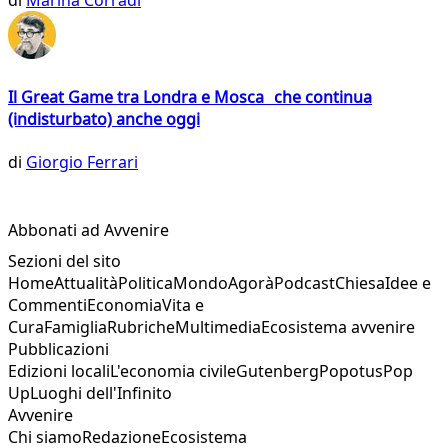
di
Marina Corradi
Il Great Game tra Londra e Mosca che continua
(indisturbato) anche oggi
di
Giorgio Ferrari
Abbonati ad Avvenire
Sezioni del sito
Home
Attualità
Politica
Mondo
Agorà
Podcast
Chiesa
Idee e
Commenti
Economia
Vita e
Cura
Famiglia
Rubriche
Multimedia
Ecosistema avvenire
Pubblicazioni
Edizioni locali
L'economia civile
Gutenberg
Popotus
Pop
Up
Luoghi dell'Infinito
Avvenire
Chi siamo
Redazione
Ecosistema