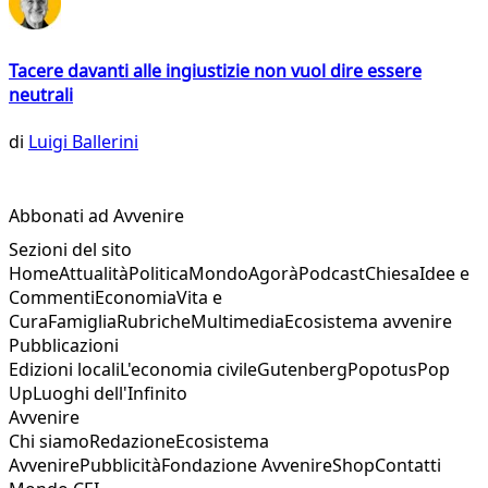
Tacere davanti alle ingiustizie non vuol dire essere
neutrali
di
Luigi Ballerini
Abbonati ad Avvenire
Sezioni del sito
Home
Attualità
Politica
Mondo
Agorà
Podcast
Chiesa
Idee e
Commenti
Economia
Vita e
Cura
Famiglia
Rubriche
Multimedia
Ecosistema avvenire
Pubblicazioni
Edizioni locali
L'economia civile
Gutenberg
Popotus
Pop
Up
Luoghi dell'Infinito
Avvenire
Chi siamo
Redazione
Ecosistema
Avvenire
Pubblicità
Fondazione Avvenire
Shop
Contatti