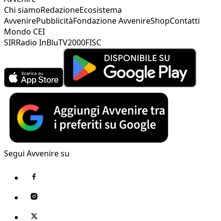
Chi siamo
Redazione
Ecosistema
Avvenire
Pubblicità
Fondazione Avvenire
Shop
Contatti
Mondo CEI
SIR
Radio InBlu
TV2000
FISC
Segui Avvenire su