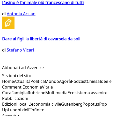
L'asino è l'animale più francescano di tutti
di
Antonia Arslan
Dare ai figli la libertà di cavarsela da soli
di
Stefano Vicari
Abbonati ad Avvenire
Sezioni del sito
Home
Attualità
Politica
Mondo
Agorà
Podcast
Chiesa
Idee e
Commenti
Economia
Vita e
Cura
Famiglia
Rubriche
Multimedia
Ecosistema avvenire
Pubblicazioni
Edizioni locali
L'economia civile
Gutenberg
Popotus
Pop
Up
Luoghi dell'Infinito
Avvenire