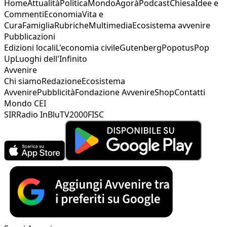
Home
Attualità
Politica
Mondo
Agorà
Podcast
Chiesa
Idee e
Commenti
Economia
Vita e
Cura
Famiglia
Rubriche
Multimedia
Ecosistema avvenire
Pubblicazioni
Edizioni locali
L'economia civile
Gutenberg
Popotus
Pop
Up
Luoghi dell'Infinito
Avvenire
Chi siamo
Redazione
Ecosistema
Avvenire
Pubblicità
Fondazione Avvenire
Shop
Contatti
Mondo CEI
SIR
Radio InBlu
TV2000
FISC