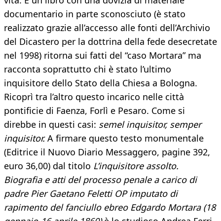
vita. E un libro con una dovizia di materiale
documentario in parte sconosciuto (è stato
realizzato grazie all’accesso alle fonti dell’Archivio
del Dicastero per la dottrina della fede desecretate
nel 1998) ritorna sui fatti del “caso Mortara” ma
racconta soprattutto chi è stato l’ultimo
inquisitore dello Stato della Chiesa a Bologna.
Ricoprì tra l’altro questo incarico nelle città
pontificie di Faenza, Forlì e Pesaro. Come si
direbbe in questi casi:
semel inquisitor, semper
inquisitor.
A firmare questo testo monumentale
(Editrice il Nuovo Diario Messaggero, pagine 392,
euro 36,00) dal titolo
L’inquisitore assolto.
Biografia e atti del processo penale a carico di
padre Pier Gaetano Feletti OP imputato di
rapimento del fanciullo ebreo Edgardo Mortara (18