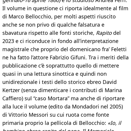
gennaio-16 aprile 1860)
è lo studioso Andrea Ferri.
Il volume in questione ci riporta idealmente al film
di Marco Bellocchio, per molti aspetti riuscito
anche se non privo di qualche falsatura e
sbavatura rispetto alle fonti storiche,
Rapito
del
2023 e ci riconduce in fondo all’interpretazione
magistrale che proprio del domenicano fra’ Feletti
ne ha fatto l’attore Fabrizio Gifuni. Tra i meriti della
pubblicazione c’è soprattutto quello di mettere
quasi in una lettura sinottica e quindi non
unidirezionale i testi dello storico ebreo David
Kertzer (senza dimenticare i contributi di Marina
Caffiero) sul “caso Mortara” ma anche di riportare
alla luce il volume (edito da Mondadori nel 2005)
di Vittorio Messori su cui ruota come fonte
primaria proprio la pellicola di Bellocchio:
«Io, il