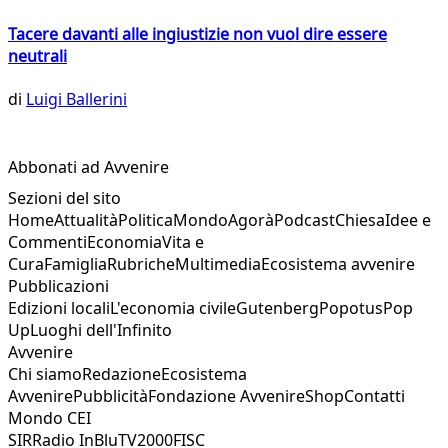
Tacere davanti alle ingiustizie non vuol dire essere
neutrali
di
Luigi Ballerini
Abbonati ad Avvenire
Sezioni del sito
Home
Attualità
Politica
Mondo
Agorà
Podcast
Chiesa
Idee e
Commenti
Economia
Vita e
Cura
Famiglia
Rubriche
Multimedia
Ecosistema avvenire
Pubblicazioni
Edizioni locali
L'economia civile
Gutenberg
Popotus
Pop
Up
Luoghi dell'Infinito
Avvenire
Chi siamo
Redazione
Ecosistema
Avvenire
Pubblicità
Fondazione Avvenire
Shop
Contatti
Mondo CEI
SIR
Radio InBlu
TV2000
FISC