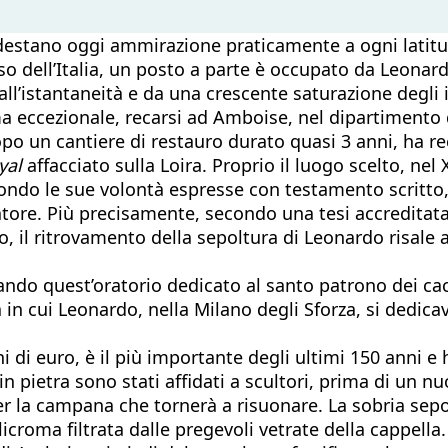
ti destano oggi ammirazione praticamente a ogni latitu
so dell’Italia, un posto a parte è occupato da Leonar
ll’istantaneità e da una crescente saturazione degli
eccezionale, recarsi ad Amboise, nel dipartimento del
po un cantiere di restauro durato quasi 3 anni, ha rec
yal
affacciato sulla Loira. Proprio il luogo scelto, nel
econdo le sue volontà espresse con testamento scritto
ore. Più precisamente, secondo una tesi accreditata,
sto, il ritrovamento della sepoltura di Leonardo risale
o quest’oratorio dedicato al santo patrono dei cacciat
 in cui Leonardo, nella Milano degli Sforza, si dedicava 
ni di euro, è il più importante degli ultimi 150 anni 
 in pietra sono stati affidati a scultori, prima di un 
 la campana che tornerà a risuonare. La sobria sepolt
croma filtrata dalle pregevoli vetrate della cappella.