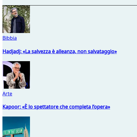
Bibbia
Hadjadj: «La salvezza è alleanza, non salvataggio»
Arte
Kapoor: «È lo spettatore che completa l’opera»