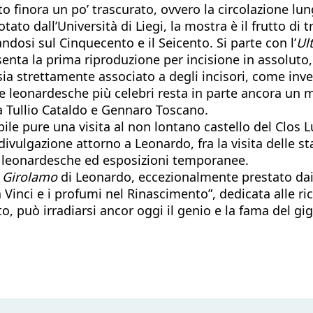
o finora un po’ trascurato, ovvero la circolazione lun
tato dall’Università di Liegi, la mostra è il frutto di
andosi sul Cinquecento e il Seicento. Si parte con l’
Ul
esenta la prima riproduzione per incisione in assolut
ia strettamente associato a degli incisori, come invece
e leonardesche più celebri resta in parte ancora un m
nia Tullio Cataldo e Gennaro Toscano.
le pure una visita al non lontano castello del Clos Lu
divulgazione attorno a Leonardo, fra la visita delle st
ne leonardesche ed esposizioni temporanee.
 Girolamo
di Leonardo, eccezionalmente prestato dai M
 Vinci e i profumi nel Rinascimento”, dedicata alle r
to, può irradiarsi ancor oggi il genio e la fama del g