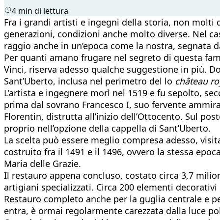
4 min di lettura
Fra i grandi artisti e ingegni della storia, non mol
generazioni, condizioni anche molto diverse. Nel ca
raggio anche in un’epoca come la nostra, segnata da
Per quanti amano frugare nel segreto di questa fama 
Vinci, riserva adesso qualche suggestione in più. Do
Sant’Uberto, inclusa nel perimetro del lo
château ro
L’artista e ingegnere morì nel 1519 e fu sepolto, s
prima dal sovrano Francesco I, suo fervente ammirat
Florentin, distrutta all’inizio dell’Ottocento. Sul po
proprio nell’opzione della cappella di Sant’Uberto.
La scelta può essere meglio compresa adesso, visitand
costruito fra il 1491 e il 1496, ovvero la stessa epoca
Maria delle Grazie.
Il restauro appena concluso, costato circa 3,7 milio
artigiani specializzati. Circa 200 elementi decorativi
Restauro completo anche per la guglia centrale e per
entra, è ormai regolarmente carezzata dalla luce poli