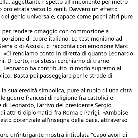
pella, aggettante rispetto all’imponente perimetro
 proiettata verso lo zenit. Davvero un effetto
 del genio universale, capace come pochi altri pure
 anno per rendere omaggio con commozione a
a porzione di cuore italiano. Lo testimoniano ad
i Siena o di Assisi», ci racconta con emozione Marc
e: «Ci rendiamo conto in diretta di quanto Leonardo
ni. Di certo, noi stessi cerchiamo di trarne
se, Leonardo ha contribuito in modo supremo al
lico. Basta poi passeggiare per le strade di
la sua eredità simbolica, pure al ruolo di una città
e guerre francesi di religione fra cattolici e
e di Leonardo, l’arrivo del presidente Sergio
i attriti diplomatici fra Roma e Parigi. «Amboise
esto potenziale all’insegna della pace, attraverso
pure un’intrigante mostra intitolata “Capolavori di