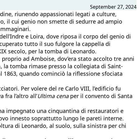
September 27, 2024
dine, riunendo appassionati legati a culture,
do, il cui genio non smette di sedurre ad ampio
 immaginari.
l’Indre e Loira, dove riposa il corpo del genio di
uperato tutto il suo fulgore la cappella di
 XIX secolo, per la tomba di Leonardo.
, proprio ad Amboise, dov’era stato accolto tre anni
 la tomba rimase presso la collegiata di Saint-
 al 1863, quando cominciò la riflessione sfociata
ori. Per volere del re Carlo VIII, l’edificio fu
fra l’altro all’
Ultima cena
per il convento di Santa
e ha impegnato una cinquantina di restauratori e
nuovo innesto soprattutto lungo le pareti interne.
ura di Leonardo, al suolo, sulla sinistra per chi