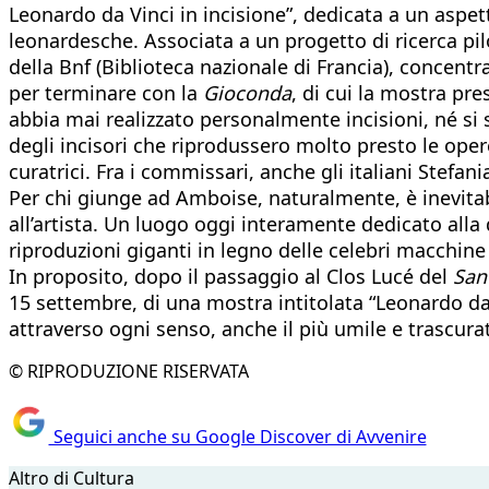
Leonardo da Vinci in incisione”, dedicata a un aspett
leonardesche. Associata a un progetto di ricerca pilo
della Bnf (Biblioteca nazionale di Francia), concentr
per terminare con la
Gioconda
, di cui la mostra pr
abbia mai realizzato personalmente incisioni, né si s
degli incisori che riprodussero molto presto le oper
curatrici. Fra i commissari, anche gli italiani Stefa
Per chi giunge ad Amboise, naturalmente, è inevitabi
all’artista. Un luogo oggi interamente dedicato alla 
riproduzioni giganti in legno delle celebri macchi
In proposito, dopo il passaggio al Clos Lucé del
San
15 settembre, di una mostra intitolata “Leonardo da
attraverso ogni senso, anche il più umile e trascura
© RIPRODUZIONE RISERVATA
Seguici anche su Google Discover di Avvenire
Altro di Cultura