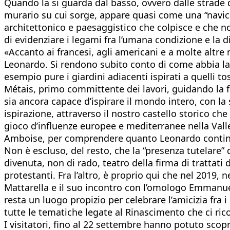
Quando la si guarda dal basso, ovvero dalle strade d
murario su cui sorge, appare quasi come una “navicel
architettonico e paesaggistico che colpisce e che no
di evidenziare i legami fra l’umana condizione e la 
«Accanto ai francesi, agli americani e a molte altr
Leonardo. Si rendono subito conto di come abbia lasc
esempio pure i giardini adiacenti ispirati a quelli t
Métais, primo committente dei lavori, guidando la f
sia ancora capace d’ispirare il mondo intero, con la 
ispirazione, attraverso il nostro castello storico
gioco d’influenze europee e mediterranee nella Valle
Amboise, per comprendere quanto Leonardo continui a
Non è escluso, del resto, che la “presenza tutelare”
divenuta, non di rado, teatro della firma di trattati 
protestanti. Fra l’altro, è proprio qui che nel 2019, 
Mattarella e il suo incontro con l’omologo Emmanuel
resta un luogo propizio per celebrare l’amicizia fra 
tutte le tematiche legate al Rinascimento che ci r
I visitatori, fino al 22 settembre hanno potuto scopr