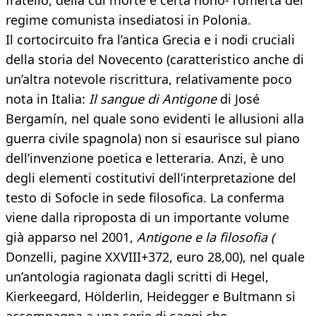
fratello, della cui morte è certa nono- l’omertà del
regime comunista insediatosi in Polonia.
Il cortocircuito fra l’antica Grecia e i nodi cruciali
della storia del Novecento (caratteristico anche di
un’altra notevole riscrittura, relativamente poco
nota in Italia:
Il sangue di Antigone
di José
Bergamín, nel quale sono evidenti le allusioni alla
guerra civile spagnola) non si esaurisce sul piano
dell’invenzione poetica e letteraria. Anzi, è uno
degli elementi costitutivi dell’interpretazione del
testo di Sofocle in sede filosofica. La conferma
viene dalla riproposta di un importante volume
già apparso nel 2001,
Antigone e la filosofia (
Donzelli, pagine XXVIII+372, euro 28,00), nel quale
un’antologia ragionata dagli scritti di Hegel,
Kierkeegard, Hölderlin, Heidegger e Bultmann si