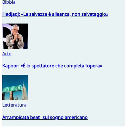
Bibbia
Hadjadj: «La salvezza è alleanza, non salvataggio»
Arte
Kapoor: «È lo spettatore che completa l’opera»
Letteratura
Arrampicata beat sul sogno americano