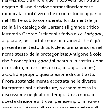
nel 442 a.C. Da allora quei 1.353 versi sono stati
oggetto di una ricezione straordinariamente
ramificata, tant’è vero che in uno studio apparso
nel 1984 e subito considerato fondamentale (in
Italia è in catalogo da Garzanti) il grande critico
letterario George Steiner si riferiva a
Le Antigoni ,
al plurale, per sottolineare una varietà che è già
presente nel testo di Sofocle e, prima ancora, nel
nome stesso della protagonista: Antigone è colei
che è concepita (
gòne )
al posto o in sostituzione
di un altro, ma anche contro, in opposizione (
antì).
Ed è proprio questa azione di contrasto,
finora sostanzialmente accettata nelle diverse
interpretazioni e riscritture, a essere messa in
discussione negli ultimi tempi. Un accenno in
questa direzione si trova, per esempio, in
Fare i