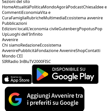
Sezioni del sito
Home
Attualità
Politica
Mondo
Agorà
Podcast
Chiesa
Idee e
Commenti
Economia
Vita e
Cura
Famiglia
Rubriche
Multimedia
Ecosistema avvenire
Pubblicazioni
Edizioni locali
L'economia civile
Gutenberg
Popotus
Pop
Up
Luoghi dell'Infinito
Avvenire
Chi siamo
Redazione
Ecosistema
Avvenire
Pubblicità
Fondazione Avvenire
Shop
Contatti
Mondo CEI
SIR
Radio InBlu
TV2000
FISC