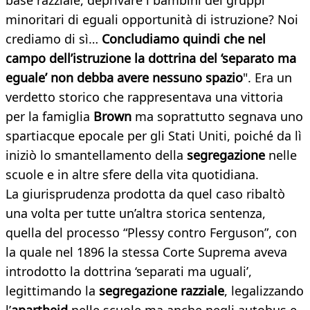
base razziale, deprivare i bambini dei gruppi
minoritari di eguali opportunità di istruzione? Noi
crediamo di sì…
Concludiamo quindi che nel
campo dell’istruzione la dottrina del ‘separato ma
eguale’ non debba avere nessuno spazio
". Era un
verdetto storico che rappresentava una vittoria
per la famiglia
Brown
ma soprattutto segnava uno
spartiacque epocale per gli Stati Uniti, poiché da lì
iniziò lo smantellamento della
segregazione
nelle
scuole e in altre sfere della vita quotidiana.
La giurisprudenza prodotta da quel caso ribaltò
una volta per tutte un’altra storica sentenza,
quella del processo “Plessy contro Ferguson”, con
la quale nel 1896 la stessa Corte Suprema aveva
introdotto la dottrina ‘separati ma uguali’,
legittimando la
segregazione razziale
, legalizzando