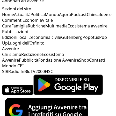
Abbonati ad Avvenire
Sezioni del sito
Home
Attualità
Politica
Mondo
Agorà
Podcast
Chiesa
Idee e
Commenti
Economia
Vita e
Cura
Famiglia
Rubriche
Multimedia
Ecosistema avvenire
Pubblicazioni
Edizioni locali
L'economia civile
Gutenberg
Popotus
Pop
Up
Luoghi dell'Infinito
Avvenire
Chi siamo
Redazione
Ecosistema
Avvenire
Pubblicità
Fondazione Avvenire
Shop
Contatti
Mondo CEI
SIR
Radio InBlu
TV2000
FISC