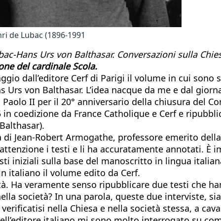
nri de Lubac (1896-1991
bac-Hans Urs von Balthasar. Conversazioni sulla Chiesa
one del cardinale Scola.
io dall’editore Cerf di Parigi il volume in cui sono s
ns Urs von Balthasar. L’idea nacque da me e dal giorna
Paolo II per il 20° anniversario della chiusura del Co
5 in coedizione da France Catholique e Cerf e ripubbli
Balthasar).
ata di Jean-Robert Armogathe, professore emerito dell
attenzione i testi e li ha accuratamente annotati. È 
i iniziali sulla base del manoscritto in lingua italia
 in italiano il volume edito da Cerf.
tà. Ha veramente senso ripubblicare due testi che han
ella società? In una parola, queste due interviste, si
 verificatisi nella Chiesa e nella società stessa, a cav
a dell’editore italiano mi sono molto interrogato su 