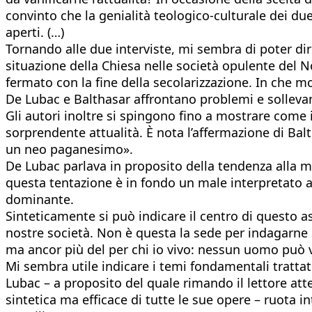
convinto che la genialità teologico-culturale dei due
aperti. (…)
Tornando alle due interviste, mi sembra di poter dir
situazione della Chiesa nelle società opulente del No
fermato con la fine della secolarizzazione. In che 
De Lubac e Balthasar affrontano problemi e solleva
Gli autori inoltre si spingono fino a mostrare come
sorprendente attualità. È nota l’affermazione di Bal
un neo paganesimo».
De Lubac parlava in proposito della tendenza alla m
questa tentazione è in fondo un male interpretato ad
dominante.
Sinteticamente si può indicare il centro di questo as
nostre società. Non è questa la sede per indagarne le
ma ancor più del per chi io vivo: nessun uomo può vi
Mi sembra utile indicare i temi fondamentali trattati
Lubac – a proposito del quale rimando il lettore at
sintetica ma efficace di tutte le sue opere – ruota i