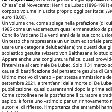
Chiesa” del Novecento: Henri de Lubac (1896-1991) e
corposo volume in uscita proprio oggi per Itaca:
He
euro 18,00).
Un volume che, come spiega nella prefazione (di cui,
1985 come un vademecum quasi ermeneutico da parte d
Concilio Vaticano II a venti anni dalla sua conclusio
Un testo che rappresenta un unicum editoriale perché 
usare una categoria delubachiana) tra questi due gig
scolastico gesuita svizzero von Balthasar allo studi
Appare anche una congiuntura felice, quasi provvide
l’intervista al cardinale De Lubac. Solo il 31 marzo s
causa di beatificazione del pensatore gesuita di Camb
Ultimo motivo di vanto – per stessa ammissione dell’ed
settembre 2021, a trent’anni dalla morte di De Lubac,
pubblicazione, quasi quarant’anni dopo la prima edi
Come sottolinea nella postfazione il curatore e trad
sapido, è forse uno «stimolo per un rinnovamento ne
autori e, di riflesso, l’importanza che entrambi ha