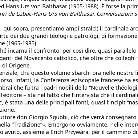
d Hans Urs von Balthasar (1905-1988). È forse la pri
nri de Lubac-Hans Urs von Balthasar. Conversazioni su
 qui sopra, presentiamo ampi stralci) il cardinale ar
ei due grandi teologi e patrologi, di formazione ign
ne (1965-1985).
incarna il confronto, per così dire, quasi parallelo s
anti del Novecento cattolico, che oltre che colleghi f
o di Origene.
nziale, che questo volume sbarchi ora nelle nostre l
corso, infatti, la Conferenza episcopale francese ha e
rai che fu tra i padri nobili della “Nouvelle théologi
itore – sta nel fatto che l’intervista che il cardinal
 è stata una delle principali fonti, quasi l’incipit “n
zione.
uttore don Giorgio Sgubbi, ciò che verrà consegnato a
lla “Tradizione”». Emergono ovviamente, nelle intervi
nno avuto, assieme a Erich Przywara, per il cammino d