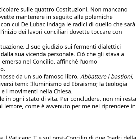
ticolare sulle quattro Costituzioni. Non mancano
dovette mantenere in seguito alle polemiche
 con cui De Lubac indaga le radici di quello che sarà
’inizio dei lavori conciliari dovette toccare con
uazione. Il suo giudizio sui fermenti dialettici
 dalla sua vicenda personale. Ciò che gli stava a
 emersa nel Concilio, affinché l’uomo
to.
le mosse da un suo famoso libro,
Abbattere i bastioni,
iversi temi: Illuminismo ed Ebraismo; la teologia
i e i movimenti nella Chiesa.
ile in ogni stato di vita. Per concludere, non mi resta
al lettore, come è avvenuto per me nel riprendere in
l Vaticano II e sul post-Concilio di due “padri della