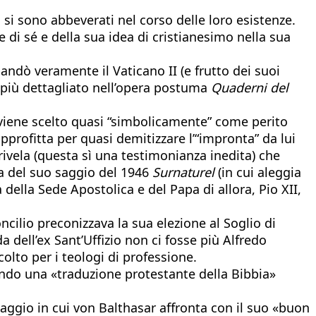
 si sono abbeverati nel corso delle loro esistenze.
di sé e della sua idea di cristianesimo nella sua
ndò veramente il Vaticano II (e frutto dei suoi
o più dettagliato nell’opera postuma
Quaderni del
viene scelto quasi “simbolicamente” come perito
pprofitta per quasi demitizzare l’“impronta” da lui
ivela (questa sì una testimonianza inedita) che
sa del suo saggio del 1946
Surnaturel
(in cui aleggia
ella Sede Apostolica e del Papa di allora, Pio XII,
ncilio preconizzava la sua elezione al Soglio di
 dell’ex Sant’Uffizio non ci fosse più Alfredo
olto per i teologi di professione.
gendo una «traduzione protestante della Bibbia»
saggio in cui von Balthasar affronta con il suo «buon