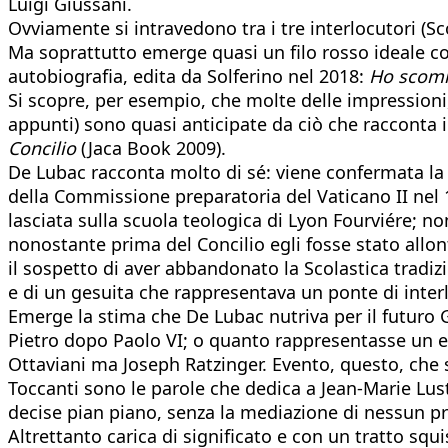
Luigi Giussani.
Ovviamente si intravedono tra i tre interlocutori (Sc
Ma soprattutto emerge quasi un filo rosso ideale co
autobiografia, edita da Solferino nel 2018:
Ho scomm
Si scopre, per esempio, che molte delle impressioni
appunti) sono quasi anticipate da ciò che racconta 
Concilio
(Jaca Book 2009).
De Lubac racconta molto di sé: viene confermata la
della Commissione preparatoria del Vaticano II nel 1
lasciata sulla scuola teologica di Lyon Fourviére; n
nonostante prima del Concilio egli fosse stato allo
il sospetto di aver abbandonato la Scolastica tradiz
e di un gesuita che rappresentava un ponte di inter
Emerge la stima che De Lubac nutriva per il futuro G
Pietro dopo Paolo VI; o quanto rappresentasse un elem
Ottaviani ma Joseph Ratzinger. Evento, questo, che s
Toccanti sono le parole che dedica a Jean-Marie Lust
decise pian piano, senza la mediazione di nessun pret
Altrettanto carica di significato e con un tratto sq