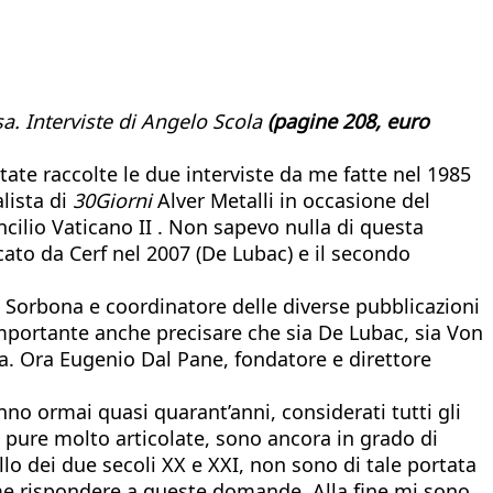
. Interviste di Angelo Scol
a
(pagine 208, euro
tate raccolte le due interviste da me fatte nel 1985
lista di
30Giorni
Alver Metalli in occasione del
ncilio Vaticano II . Non sapevo nulla di questa
cato da Cerf nel 2007 (De Lubac) e il secondo
a Sorbona e coordinatore delle diverse pubblicazioni
importante anche precisare che sia De Lubac, sia Von
na. Ora Eugenio Dal Pane, fondatore e direttore
no ormai quasi quarant’anni, considerati tutti gli
a pure molto articolate, sono ancora in grado di
allo dei due secoli XX e XXI, non sono di tale portata
come rispondere a queste domande. Alla fine mi sono