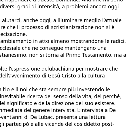
diversi gradi di intensità, a problemi ancora oggi
aiutarci, anche oggi, a illuminare meglio l’attuale
e che il processo di scristianizzazione non si è
recisazione.
l cambiamento in atto almeno mostrandone le radici.
o ecclesiale che ne consegue mantengano una
cristianesimo, non si torna al Primo Testamento, ma a
olte l’espressione delubachiana per mostrare che
dell’avvenimento di Gesù Cristo alla cultura
 l’io e il noi che sta sempre più investendo le
nevitabile ricerca del senso della vita, del perché,
 significato e della direzione del suo esistere.
mmediata del genere intervista. L’intervista a De
ovant’anni di De Lubac, presenta una lettura
gli partecipò e alle vicende del cosiddetto post-