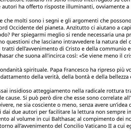
 autori ha offerto risposte illuminanti, ovviamente a 
e che molti sono i segni e gli argomenti che possono 
rd Occidente del pianeta. Anzitutto ci aiutano a capir
modo? Per spiegarmi meglio si rende necessaria una p
no questioni che lasciano intravvedere la natura de
 i tratti dell’avvenimento di Cristo e della communi
thasar che suona all’incirca così: «Se viene meno il 
ondanità spirituale. Papa Francesco ha ripreso più v
attamento della verità, della bontà e della bellezza 
sai insidioso atteggiamento nella radicale rottura tra
 cause. Si può però dire che esse sono correlate all’i
vere, ne sia cosciente o meno, senza avere un’idea del
 dai due autori per facilitare la lettura non sempre i
tento al volume in cui Balthasar, al compimento dei n
ntorno all’avvenimento del Concilio Vaticano II a cui e