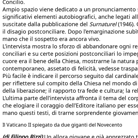
Concilio.
Ampio spazio viene dedicato a un pronunciamento su
significativi elementi autobiografici, anche legati 
suscitate dalla pubblicazione del
Surnaturel
(1946). 
il disagio postconciliare. Dopo l’emarginazione subìta
mano che il sospetto era ancora vivo.
L’intervista mostra lo sforzo di abbandonare ogni rea
conciliari e su certe posizioni postconciliari lo imp
cuore era il bene della Chiesa, mostrarne la natura
contemporaneo, assetato di felicità, vedesse traspari
Più facile è indicare il percorso seguito dal cardin
per riflettere sul compito della Chiesa nel mondo d
della liberazione; il rapporto tra fede e cultura; la 
L’ultima parte dell’intervista affronta il tema del co
che elogiare il coraggio dell’Editore italiano per e
mano questi testi, di trarne sorprendente giovamen
Il Vaticano II spiegato da due giganti del Novecento
(di Filippo Rizzi)
Un allora giovane e già apprezzato te