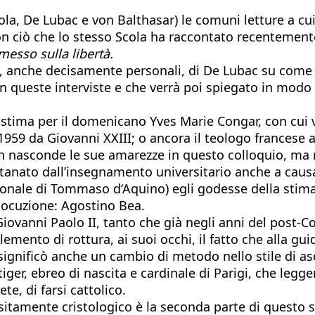
ola, De Lubac e von Balthasar) le comuni letture a cui
n ciò che lo stesso Scola ha raccontato recentemente 
esso sulla libertà.
, anche decisamente personali, di De Lubac su come a
in queste interviste e che verrà poi spiegato in mod
 stima per il domenicano Yves Marie Congar, con cui 
959 da Giovanni XXIII; o ancora il teologo francese a
on nasconde le sue amarezze in questo colloquio, ma r
ntanato dall’insegnamento universitario anche a cau
ionale di Tommaso d‘Aquino) egli godesse della stima d
locuzione: Agostino Bea.
iovanni Paolo II, tanto che già negli anni del post-Co
ento di rottura, ai suoi occhi, il fatto che alla guida
ignificò anche un cambio di metodo nello stile di asc
iger, ebreo di nascita e cardinale di Parigi, che leg
e, di farsi cattolico.
uisitamente cristologico è la seconda parte di questo 