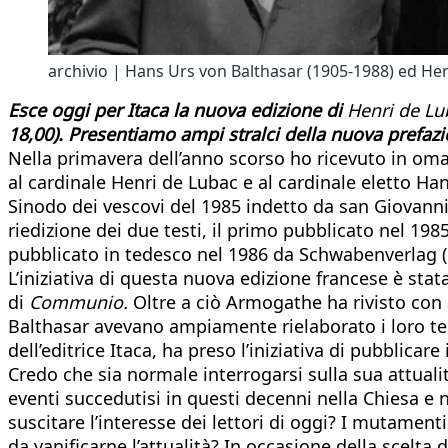
archivio | Hans Urs von Balthasar (1905-1988) ed He
Esce oggi per Itaca la nuova edizione di
Henri de Lu
18,00). Presentiamo ampi stralci della nuova prefazi
Nella primavera dell’anno scorso ho ricevuto in omagg
al cardinale Henri de Lubac e al cardinale eletto Ha
Sinodo dei vescovi del 1985 indetto da san Giovanni 
riedizione dei due testi, il primo pubblicato nel 198
pubblicato in tedesco nel 1986 da Schwabenverlag (
L’iniziativa di questa nuova edizione francese è st
di
Communio.
Oltre a ciò Armogathe ha rivisto con 
Balthasar avevano ampiamente rielaborato i loro test
dell’editrice Itaca, ha preso l’iniziativa di pubblicare
Credo che sia normale interrogarsi sulla sua attuali
eventi succedutisi in questi decenni nella Chiesa e n
suscitare l’interesse dei lettori di oggi? I mutamenti
da vanificarne l’attualità? In occasione della scelt