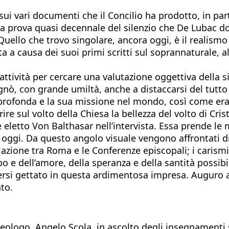
i vari documenti che il Concilio ha prodotto, in par
alla prova quasi decennale del silenzio che De Lubac 
Quello che trovo singolare, ancora oggi, è il realismo
 a causa dei suoi primi scritti sul soprannaturale, all
ttività per cercare una valutazione oggettiva della sit
egnò, con grande umiltà, anche a distaccarsi del tutto
 profonda e la sua missione nel mondo, così come era
re sul volto della Chiesa la bellezza del volto di Cris
ale eletto Von Balthasar nell’intervista. Essa prende 
i oggi. Da questo angolo visuale vengono affrontati d
relazione tra Roma e le Conferenze episcopali; i carism
rpo e dell’amore, della speranza e della santità possib
ssersi gettato in questa ardimentosa impresa. Auguro 
to.
ologo, Angelo Scola, in ascolto degli insegnamenti su