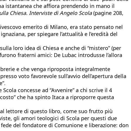
ma istantanea che affiora prendendo in mano il
lla Chiesa. Interviste di Angelo Scola
(pagine 208,
civescovo emerito di Milano, era stato pensato nel
aziana, per spiegare l’attualità e l’eredità del
ulla loro idea di Chiesa e anche di “mistero” (per
urono fraterni amici: De Lubac introdusse l’allora
ibrerie e che venga riproposta integralmente
spresso voto favorevole sull’avvio dell’apertura della
e”.
e Scola concesse ad “Avvenire” a chi scrive il 4
ascosto” che ha spinto Itaca a riproporre questa
l lettore di questo libro, come suo frutto più
ste, gli amori teologici di Scola per questi due
i fede del fondatore di Comunione e liberazione: don