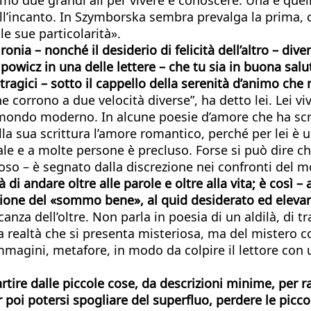
 dell’incanto. In Szymborska sembra prevalga la prima, 
e sue particolarità».
onia – nonché il desiderio di felicità dell’altro – div
powicz in una delle lettere – che tu sia in buona salu
agici – sotto il cappello della serenità d’animo che 
 corrono a due velocità diverse”, ha detto lei. Lei vi
ondo moderno. In alcune poesie d’amore che ha scrit
lla sua scrittura l’amore romantico, perché per lei è
ale e a molte persone è precluso. Forse si può dire che
oso – è segnato dalla discrezione nei confronti del 
i andare oltre alle parole e oltre alla vita; è così – 
isione del «sommo bene», al quid desiderato ed elevar
canza dell’oltre. Non parla in poesia di un aldilà, d
 la realtà che si presenta misteriosa, ma del mistero 
immagini, metafore, in modo da colpire il lettore con
artire dalle piccole cose, da descrizioni minime, per r
 poi potersi spogliare del superfluo, perdere le picco