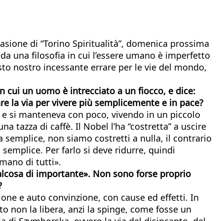
ccasione di “Torino Spiritualità”, domenica prossima
a una filosofia in cui l’essere umano è imperfetto
esto nostro incessante errare per le vie del mondo,
in cui un uomo è intrecciato a un fiocco, e dice:
re la via per vivere più semplicemente e in pace?
le e si manteneva con poco, vivendo in un piccolo
 tazza di caffè. Il Nobel l’ha “costretta” a uscire
a semplice, non siamo costretti a nulla, il contrario
semplice. Per farlo si deve ridurre, quindi
 mano di tutti».
qualcosa di importante». Non sono forse proprio
?
ione e auto convinzione, con cause ed effetti. In
 non la libera, anzi la spinge, come fosse un
a di Szymborska, ovvero la via del disincanto, del