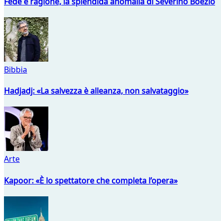
Fede e ragione, la splendida anomalia di Severino Boezio
Bibbia
Hadjadj: «La salvezza è alleanza, non salvataggio»
Arte
Kapoor: «È lo spettatore che completa l’opera»