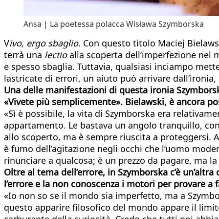
Ansa | La poetessa polacca Wisława Szymborska
V
ivo, ergo sbaglio
. Con questo titolo Maciej Bielawsk
terrà una
lectio
alla scoperta dell’imperfezione nel 
e spesso sbaglia. Tuttavia, qualsiasi inciampo mette
lastricate di errori, un aiuto può arrivare dall’ironia
Una delle manifestazioni di questa ironia Szymborsk
«Vivete più semplicemente». Bielawski, è ancora pos
«Sì è possibile, la vita di Szymborska era relativam
appartamento. Le bastava un angolo tranquillo, con sp
allo scoperto, ma è sempre riuscita a proteggersi. Al
è fumo dell’agitazione negli occhi che l’uomo modern
rinunciare a qualcosa; è un prezzo da pagare, ma la r
Oltre al tema dell’errore, in Szymborska c’è un’altr
l’errore e la non conoscenza i motori per provare a 
«Io non so se il mondo sia imperfetto, ma a Szymborsk
questo apparire filosofico del mondo appare il lim
carburante della curiosità. Credo che tutti noi abbi