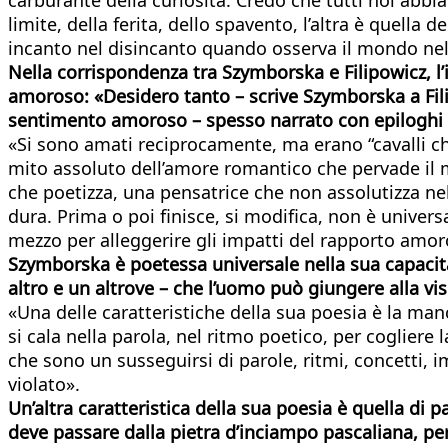
limite, della ferita, dello spavento, l’altra è quella
incanto nel disincanto quando osserva il mondo nell
Nella corrispondenza tra Szymborska e Filipowicz, l’ir
amoroso: «Desidero tanto –
scrive Szymborska a Fili
sentimento amoroso – spesso narrato con epiloghi tr
«Si sono amati reciprocamente, ma erano “cavalli che
mito assoluto dell’amore romantico che pervade il m
che poetizza, una pensatrice che non assolutizza ne
dura. Prima o poi finisce, si modifica, non è univers
mezzo per alleggerire gli impatti del rapporto amor
Szymborska è poetessa universale nella sua capacità d
altro e un altrove – che l’uomo può giungere alla v
«Una delle caratteristiche della sua poesia è la man
si cala nella parola, nel ritmo poetico, per cogliere
che sono un susseguirsi di parole, ritmi, concetti, 
violato».
Un’altra caratteristica della sua poesia è quella di p
deve passare dalla pietra d’inciampo pascaliana, per