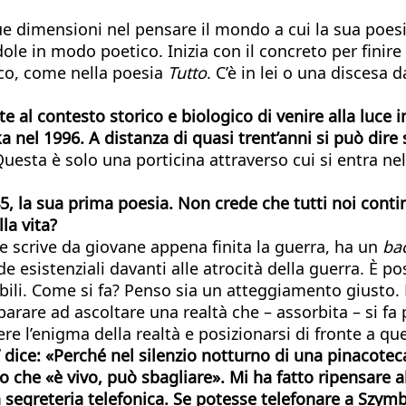
e dimensioni nel pensare il mondo a cui la sua poesia
dole in modo poetico. Inizia con il concreto per finir
ico, come nella poesia
Tutto
. C’è in lei o una discesa d
e al contesto storico e biologico di venire alla luce
nel 1996. A distanza di quasi trent’anni si può dire
 Questa è solo una porticina attraverso cui si entra 
, la sua prima poesia. Non crede che tutti noi conti
la vita?
he scrive da giovane appena finita la guerra, ha un
ba
istenziali davanti alle atrocità della guerra. È pos
bili. Come si fa? Penso sia un atteggiamento giusto. La
arare ad ascoltare una realtà che – assorbita – si fa
re l’enigma della realtà e posizionarsi di fronte a q
” dice: «Perché nel silenzio notturno di una pinacoteca
no che «è vivo, può sbagliare». Mi ha fatto ripensare 
a segreteria telefonica. Se potesse telefonare a Szymb