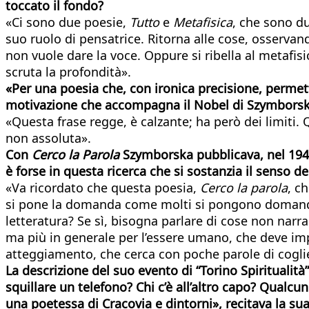
toccato il fondo?
«Ci sono due poesie,
Tutto
e
Metafisica
, che sono du
suo ruolo di pensatrice. Ritorna alle cose, osservan
non vuole dare la voce. Oppure si ribella al metafis
scruta la profondità».
«Per una poesia che, con ironica precisione, permett
motivazione che accompagna il Nobel di Szymborska 
«Questa frase regge, è calzante; ha però dei limiti.
non assoluta».
Con
Cerco la Parola
Szymborska pubblicava, nel 1945
è forse in questa ricerca che si sostanzia il senso del
«Va ricordato che questa poesia,
Cerco la parola
, c
si pone la domanda come molti si pongono domande es
letteratura? Se sì, bisogna parlare di cose non narra
ma più in generale per l’essere umano, che deve imp
atteggiamento, che cerca con poche parole di coglie
La descrizione del suo evento di “Torino Spiritualità
squillare un telefono? Chi c’è all’altro capo? Qualcu
una poetessa di Cracovia e dintorni», recitava la su