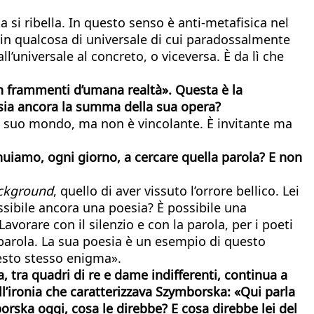
 si ribella. In questo senso è anti-metafisica nel
e in qualcosa di universale di cui paradossalmente
all’universale al concreto, o viceversa. È da lì che
 in frammenti d’umana realtà». Questa è la
 sia ancora la summa della sua opera?
nel suo mondo, ma non è vincolante. È invitante ma
nuiamo, ogni giorno, a cercare quella parola? E non
ckground
, quello di aver vissuto l’orrore bellico. Lei
sibile ancora una poesia? È possibile una
vorare con il silenzio e con la parola, per i poeti
 parola. La sua poesia è un esempio di questo
uesto stesso enigma».
, tra quadri di re e dame indifferenti, continua a
all’ironia che caratterizzava Szymborska: «Qui parla
orska oggi, cosa le direbbe? E cosa direbbe lei del