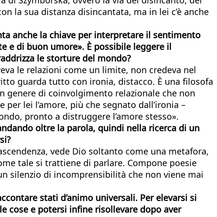
con la sua distanza disincantata, ma in lei c’è anche
enta anche la chiave per interpretare il sentimento
te e di buon umore». È possibile leggere il
raddrizza le storture del mondo?
veva le relazioni come un limite, non credeva nel
to guarda tutto con ironia, distacco. È una filosofa
 un genere di coinvolgimento relazionale che non
 per lei l’amore, più che segnato dall’ironia –
mondo, pronto a distruggere l’amore stesso».
andando oltre la parola, quindi nella ricerca di un
si?
i trascendenza, vede Dio soltanto come una metafora,
come tale si trattiene di parlare. Compone poesie
 un silenzio di incomprensibilità che non viene mai
accontare stati d’animo universali. Per elevarsi si
le cose e potersi infine risollevare dopo aver