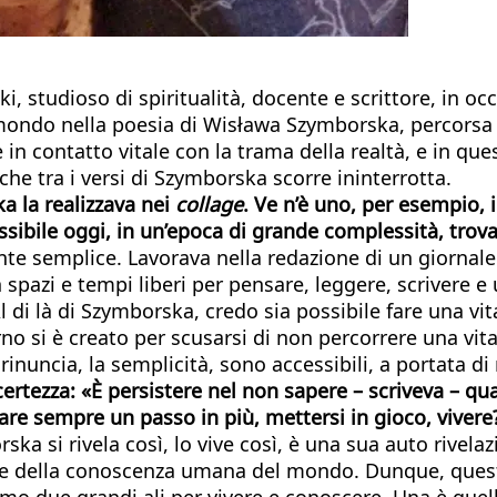
i, studioso di spiritualità, docente e scrittore, in o
mondo nella poesia di Wisława Szymborska, percorsa d
 in contatto vitale con la trama della realtà, e in qu
, che tra i versi di Szymborska scorre ininterrotta.
a la realizzava nei
collage
. Ve n’è uno, per esempio, 
sibile oggi, in un’epoca di grande complessità, trova
ente semplice. Lavorava nella redazione di un giorna
azi e tempi liberi per pensare, leggere, scrivere e una
 di là di Szymborska, credo sia possibile fare una vit
o si è creato per scusarsi di non percorrere una vita 
inuncia, la semplicità, sono accessibili, a portata di
a certezza: «È persistere nel non sapere – scriveva – 
fare sempre un passo in più, mettersi in gioco, vivere
a si rivela così, lo vive così, è una sua auto rivelaz
ite della conoscenza umana del mondo. Dunque, questo
amo due grandi ali per vivere e conoscere. Una è quell