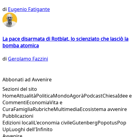
di
Eugenio Fatigante
La pace disarmata di Rotblat, lo scienziato che lasciò la
bomba atomica
di
Gerolamo Fazzini
Abbonati ad Avvenire
Sezioni del sito
Home
Attualità
Politica
Mondo
Agorà
Podcast
Chiesa
Idee e
Commenti
Economia
Vita e
Cura
Famiglia
Rubriche
Multimedia
Ecosistema avvenire
Pubblicazioni
Edizioni locali
L'economia civile
Gutenberg
Popotus
Pop
Up
Luoghi dell'Infinito
Avvenire