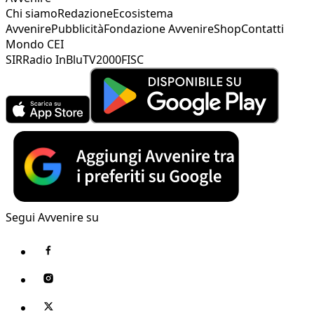
Chi siamo
Redazione
Ecosistema
Avvenire
Pubblicità
Fondazione Avvenire
Shop
Contatti
Mondo CEI
SIR
Radio InBlu
TV2000
FISC
Segui Avvenire su