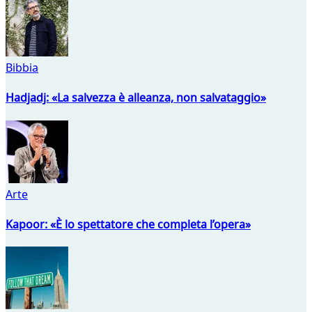
Bibbia
Hadjadj: «La salvezza è alleanza, non salvataggio»
Arte
Kapoor: «È lo spettatore che completa l’opera»