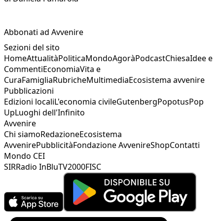
Abbonati ad Avvenire
Sezioni del sito
Home
Attualità
Politica
Mondo
Agorà
Podcast
Chiesa
Idee e
Commenti
Economia
Vita e
Cura
Famiglia
Rubriche
Multimedia
Ecosistema avvenire
Pubblicazioni
Edizioni locali
L'economia civile
Gutenberg
Popotus
Pop
Up
Luoghi dell'Infinito
Avvenire
Chi siamo
Redazione
Ecosistema
Avvenire
Pubblicità
Fondazione Avvenire
Shop
Contatti
Mondo CEI
SIR
Radio InBlu
TV2000
FISC