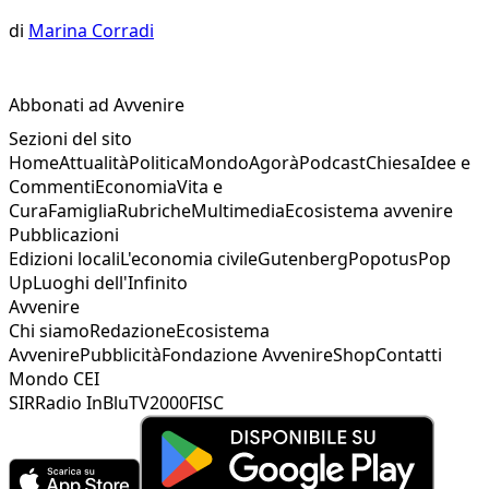
di
Marina Corradi
Abbonati ad Avvenire
Sezioni del sito
Home
Attualità
Politica
Mondo
Agorà
Podcast
Chiesa
Idee e
Commenti
Economia
Vita e
Cura
Famiglia
Rubriche
Multimedia
Ecosistema avvenire
Pubblicazioni
Edizioni locali
L'economia civile
Gutenberg
Popotus
Pop
Up
Luoghi dell'Infinito
Avvenire
Chi siamo
Redazione
Ecosistema
Avvenire
Pubblicità
Fondazione Avvenire
Shop
Contatti
Mondo CEI
SIR
Radio InBlu
TV2000
FISC