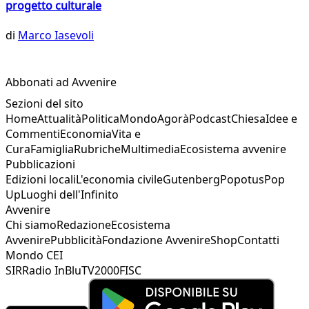
progetto culturale
di
Marco Iasevoli
Abbonati ad Avvenire
Sezioni del sito
Home
Attualità
Politica
Mondo
Agorà
Podcast
Chiesa
Idee e
Commenti
Economia
Vita e
Cura
Famiglia
Rubriche
Multimedia
Ecosistema avvenire
Pubblicazioni
Edizioni locali
L'economia civile
Gutenberg
Popotus
Pop
Up
Luoghi dell'Infinito
Avvenire
Chi siamo
Redazione
Ecosistema
Avvenire
Pubblicità
Fondazione Avvenire
Shop
Contatti
Mondo CEI
SIR
Radio InBlu
TV2000
FISC