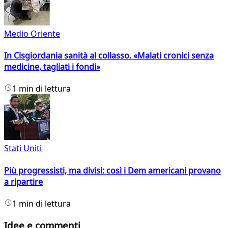
Medio Oriente
In Cisgiordania sanità al collasso. «Malati cronici senza
medicine, tagliati i fondi»
1 min di lettura
Stati Uniti
Più progressisti, ma divisi: così i Dem americani provano
a ripartire
1 min di lettura
Idee e commenti