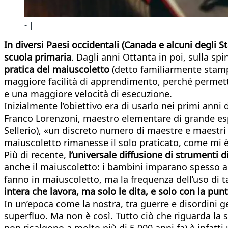
- |
In diversi Paesi occidentali (Canada e alcuni degli S
scuola primaria
. Dagli anni Ottanta in poi, sulla s
pratica del maiuscoletto
(detto familiarmente stampa
maggiore facilità di apprendimento, perché permette di
e una maggiore velocità di esecuzione.
Inizialmente l’obiettivo era di usarlo nei primi ann
Franco Lorenzoni, maestro elementare di grande espe
Sellerio), «un discreto numero di maestre e maestri 
maiuscoletto rimanesse il solo praticato, come mi è c
Più di recente,
l’universale diffusione di strumenti d
anche il maiuscoletto: i bambini imparano spesso a 
fanno in maiuscoletto, ma la frequenza dell’uso di
intera che lavora, ma solo le dita, e solo con la punt
In un’epoca come la nostra, tra guerre e disordini g
superfluo. Ma non è così. Tutto ciò che riguarda la s
non risalgono a molto più di 5.000 anni fa) è infatti