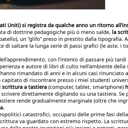
tati Uniti) si registra da qualche anno un ritorno all
pinta di dottrine pedagogiche più o meno salde,
la scr
tello), un “glifo” preso in prestito dalla tipografia. 
 saltare la lunga serie di passi grafici (le aste, i to
i dell’apprendimento, con l’intento di passare più tar
rienza e autore di libri di culto nell’ambiente dell
hanno rimandato di anni e in alcuni casi rinunciato a 
apitato di riscontrare presso i miei studenti universi
i scrittura a tastiera
(computer, tablet, smartphone)
h
scrivere direttamente digitando su una tastiera. Se 
 tastiere rende gradualmente marginale (oltre che in
a.
eopolitici catastrofici, occuparsi delle prime fasi de
crittura va guardato con estremo rispetto. La scrittur
 una delle nostre invenzioni più insigni e potenti, pe