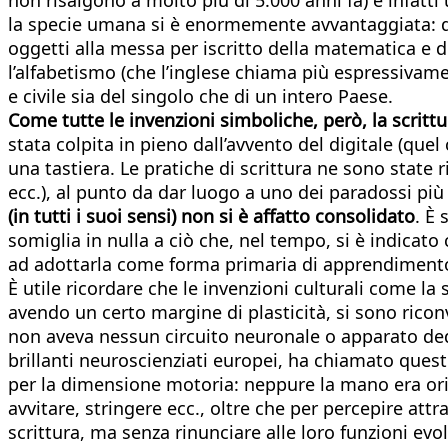
la specie umana si è enormemente avvantaggiata: dal
oggetti alla messa per iscritto della matematica e di
l’alfabetismo (che l’inglese chiama più espressiva
e civile sia del singolo che di un intero Paese.
Come tutte le invenzioni simboliche, però, la scrittu
stata colpita in pieno dall’avvento del digitale (qu
una tastiera. Le pratiche di scrittura ne sono state r
ecc.), al punto da dar luogo a uno dei paradossi più
(in tutti i suoi sensi) non si è affatto consolidato
. È
somiglia in nulla a ciò che, nel tempo, si è indicato
ad adottarla come forma primaria di apprendimento,
È utile ricordare che le invenzioni culturali come la 
avendo un certo margine di plasticità, si sono rico
non aveva nessun circuito neuronale o apparato de
brillanti neuroscienziati europei, ha chiamato quest
per la dimensione motoria: neppure la mano era ori
avvitare, stringere ecc., oltre che per percepire att
scrittura, ma senza rinunciare alle loro funzioni ev