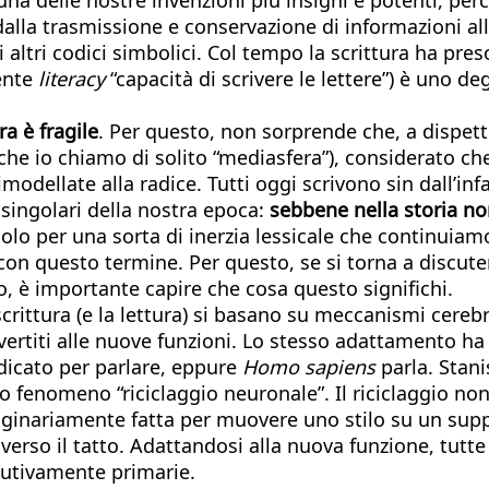
la trasmissione e conservazione di informazioni alla 
 altri codici simbolici. Col tempo la scrittura ha pre
mente
literacy
“capacità di scrivere le lettere”) è uno de
ra è fragile
. Per questo, non sorprende che, a dispett
el che io chiamo di solito “mediasfera”), considerato 
imodellate alla radice. Tutti oggi scrivono sin dall’in
 singolari della nostra epoca:
sebbene nella storia non
 solo per una sorta di inerzia lessicale che continui
 con questo termine. Per questo, se si torna a discut
 è importante capire che cosa questo significhi.
scrittura (e la lettura) si basano su meccanismi cerebra
nvertiti alle nuove funzioni. Lo stesso adattamento h
dicato per parlare, eppure
Homo sapiens
parla. Stani
o fenomeno “riciclaggio neuronale”. Il riciclaggio n
ginariamente fatta per muovere uno stilo su un supp
raverso il tatto. Adattandosi alla nuova funzione, tutt
olutivamente primarie.