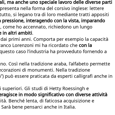
ali, ma anche uno speciale lavoro delle diverse parti
si presenta nella forma del corsivo inglese: lettere
ttutto, si legano tra di loro mediante tratti appositi
a pressione, interagendo con la vista, imparando
, come ho accennato, richiedono un lungo
in altri ambiti
.
n dai primi anni. Comporta per esempio la capacità
 Franco Lorenzoni mi ha ricordato che
con la
 questo caso l’industria ha provveduto fornendo a
gno. Così nella tradizione araba, l’alfabeto permette
decorazioni di monumenti. Nella tradizione
”) può essere praticata da esperti calligrafi anche in
ni superiori. Gli studi di Hetty Roessingh e
eragisce in modo significativo con diverse attività
dità. Benché lenta, di faticosa acquisizione e
 Sarà bene pensarci anche in Italia.