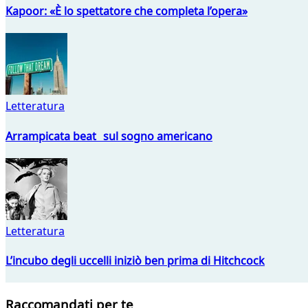
Kapoor: «È lo spettatore che completa l’opera»
Letteratura
Arrampicata beat sul sogno americano
Letteratura
L’incubo degli uccelli iniziò ben prima di Hitchcock
Raccomandati per te