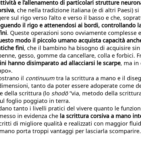
tività e l’allenamento di particolari strutture neuron
orsiva
, che nella tradizione italiana (e di altri Paesi) 
gere sul rigo verso l’alto e verso il basso e che, sopra
uendo il rigo e attenendosi ai bordi, controllando l
ini
. Queste operazioni sono ovviamente complesse e
uesto modo il piccolo umano acquista capacità anche 
tiche fini
, che il bambino ha bisogno di acquisire si
: penne, gesso, gomme da cancellare, colla e forbici.
ni hanno disimparato ad allacciarsi le scarpe
, ma in
ppo».
mostrano il
continuum
tra la scrittura a mano e il dise
ndi dimensioni, tanto da poter essere adoperate come 
e della scrittura (lo
shodō
“via, metodo della scrittura
 foglio poggiato in terra.
dano tanto i livelli pratici del vivere quanto le funzio
o messo in evidenza che
la scrittura corsiva a mano int
critti di migliore qualità e realizzati con maggior flui
a mano porta troppi vantaggi per lasciarla scomparire.