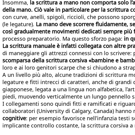
Insomma,
la scrittura a mano non comporta solo l’at
della mano. Ciò vale in particolare per la scrittura c
con curve, anelli, spigoli, riccioli, che possono spor
(le legature).
La mano deve scorrere fluidamente, seg
così gradualmente movimenti dedicati sempre più f
processo preparatorio. Ma questo sforzo paga:
in q
La scrittura manuale è infatti collegata con altre pra
di maneggiare gli attrezzi connessi con lo scrivere
scomparsa della scrittura corsiva «bambine e bambi
loro e ai loro genitori scarpe che si chiudono a stra
A un livello più alto, alcune tradizioni di scrittura 
legature e fitti intrecci di caratteri, anche di gra
giapponese, legata a una lingua non alfabetica, l’art
piedi, muovendo verticalmente un lungo pennello sul
I collegamenti sono quindi fitti e ramificati e riguar
collaboratori (University di Calgary, Canada) hann
cognitive
: per esempio favorisce nell’infanzia testi s
implicante controllo costante, la scrittura corsiva 