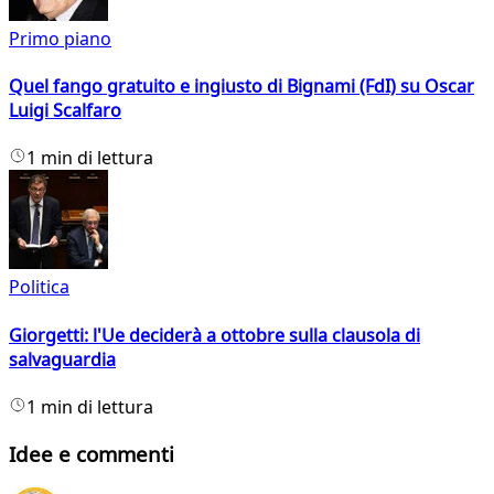
Primo piano
Quel fango gratuito e ingiusto di Bignami (FdI) su Oscar
Luigi Scalfaro
1 min di lettura
Politica
Giorgetti: l'Ue deciderà a ottobre sulla clausola di
salvaguardia
1 min di lettura
Idee e commenti