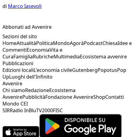
di
Marco Iasevoli
Abbonati ad Avvenire
Sezioni del sito
Home
Attualità
Politica
Mondo
Agorà
Podcast
Chiesa
Idee e
Commenti
Economia
Vita e
Cura
Famiglia
Rubriche
Multimedia
Ecosistema avvenire
Pubblicazioni
Edizioni locali
L'economia civile
Gutenberg
Popotus
Pop
Up
Luoghi dell'Infinito
Avvenire
Chi siamo
Redazione
Ecosistema
Avvenire
Pubblicità
Fondazione Avvenire
Shop
Contatti
Mondo CEI
SIR
Radio InBlu
TV2000
FISC