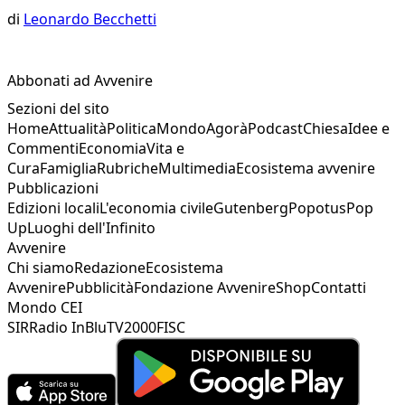
di
Leonardo Becchetti
Abbonati ad Avvenire
Sezioni del sito
Home
Attualità
Politica
Mondo
Agorà
Podcast
Chiesa
Idee e
Commenti
Economia
Vita e
Cura
Famiglia
Rubriche
Multimedia
Ecosistema avvenire
Pubblicazioni
Edizioni locali
L'economia civile
Gutenberg
Popotus
Pop
Up
Luoghi dell'Infinito
Avvenire
Chi siamo
Redazione
Ecosistema
Avvenire
Pubblicità
Fondazione Avvenire
Shop
Contatti
Mondo CEI
SIR
Radio InBlu
TV2000
FISC