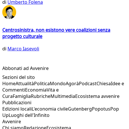
di
Umberto Folena
Centrosinistra, non esistono vere coalizioni senza
progetto culturale
di
Marco Iasevoli
Abbonati ad Avvenire
Sezioni del sito
Home
Attualità
Politica
Mondo
Agorà
Podcast
Chiesa
Idee e
Commenti
Economia
Vita e
Cura
Famiglia
Rubriche
Multimedia
Ecosistema avvenire
Pubblicazioni
Edizioni locali
L'economia civile
Gutenberg
Popotus
Pop
Up
Luoghi dell'Infinito
Avvenire
Chi siamo
Redazione
Ecosistema