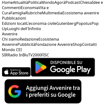
Home
Attualità
Politica
Mondo
Agorà
Podcast
Chiesa
Idee e
Commenti
Economia
Vita e
Cura
Famiglia
Rubriche
Multimedia
Ecosistema avvenire
Pubblicazioni
Edizioni locali
L'economia civile
Gutenberg
Popotus
Pop
Up
Luoghi dell'Infinito
Avvenire
Chi siamo
Redazione
Ecosistema
Avvenire
Pubblicità
Fondazione Avvenire
Shop
Contatti
Mondo CEI
SIR
Radio InBlu
TV2000
FISC