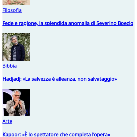
Filosofia
Fede e ragione, la splendida anomalia di Severino Boezio
Bibbia
Hadjadj: «La salvezza è alleanza, non salvataggio»
Arte
Kapoor: «È lo spettatore che completa l’opera»