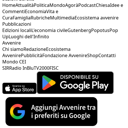
Home
Attualità
Politica
Mondo
Agorà
Podcast
Chiesa
Idee e
Commenti
Economia
Vita e
Cura
Famiglia
Rubriche
Multimedia
Ecosistema avvenire
Pubblicazioni
Edizioni locali
L'economia civile
Gutenberg
Popotus
Pop
Up
Luoghi dell'Infinito
Avvenire
Chi siamo
Redazione
Ecosistema
Avvenire
Pubblicità
Fondazione Avvenire
Shop
Contatti
Mondo CEI
SIR
Radio InBlu
TV2000
FISC