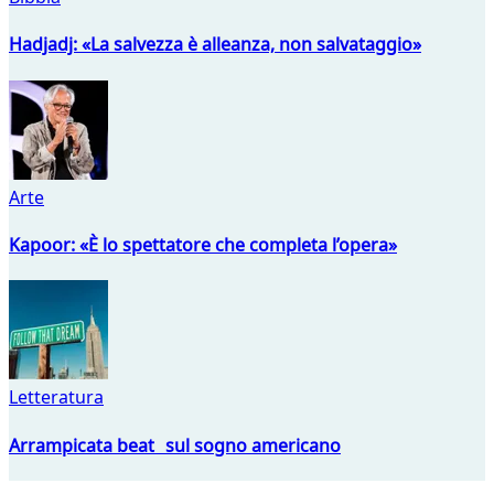
Hadjadj: «La salvezza è alleanza, non salvataggio»
Arte
Kapoor: «È lo spettatore che completa l’opera»
Letteratura
Arrampicata beat sul sogno americano