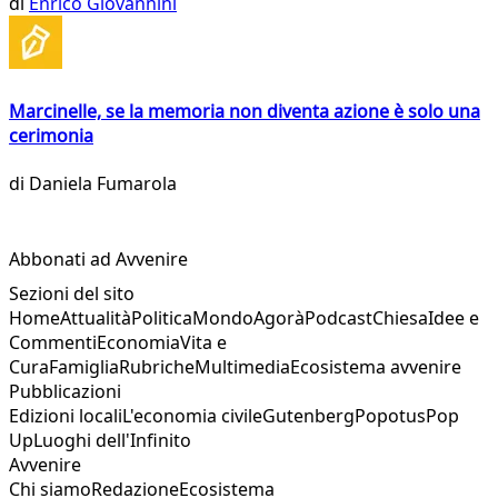
di
Enrico Giovannini
Marcinelle, se la memoria non diventa azione è solo una
cerimonia
di
Daniela Fumarola
Abbonati ad Avvenire
Sezioni del sito
Home
Attualità
Politica
Mondo
Agorà
Podcast
Chiesa
Idee e
Commenti
Economia
Vita e
Cura
Famiglia
Rubriche
Multimedia
Ecosistema avvenire
Pubblicazioni
Edizioni locali
L'economia civile
Gutenberg
Popotus
Pop
Up
Luoghi dell'Infinito
Avvenire
Chi siamo
Redazione
Ecosistema