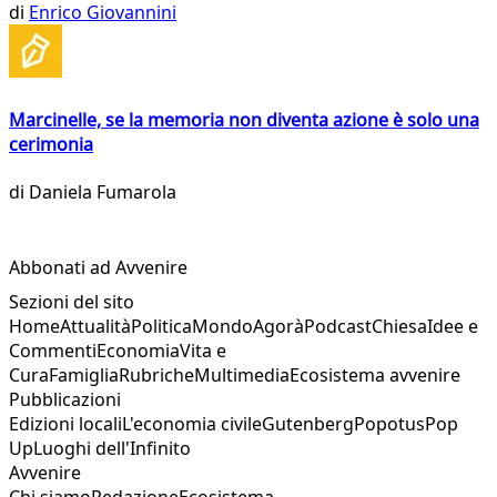
di
Enrico Giovannini
Marcinelle, se la memoria non diventa azione è solo una
cerimonia
di
Daniela Fumarola
Abbonati ad Avvenire
Sezioni del sito
Home
Attualità
Politica
Mondo
Agorà
Podcast
Chiesa
Idee e
Commenti
Economia
Vita e
Cura
Famiglia
Rubriche
Multimedia
Ecosistema avvenire
Pubblicazioni
Edizioni locali
L'economia civile
Gutenberg
Popotus
Pop
Up
Luoghi dell'Infinito
Avvenire
Chi siamo
Redazione
Ecosistema