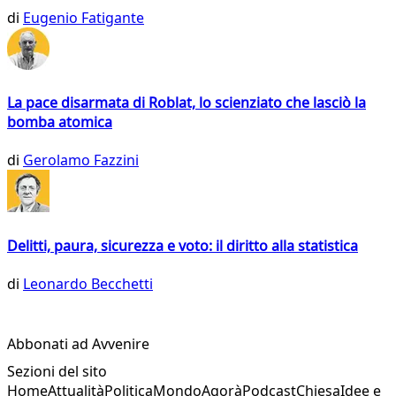
di
Eugenio Fatigante
La pace disarmata di Roblat, lo scienziato che lasciò la
bomba atomica
di
Gerolamo Fazzini
Delitti, paura, sicurezza e voto: il diritto alla statistica
di
Leonardo Becchetti
Abbonati ad Avvenire
Sezioni del sito
Home
Attualità
Politica
Mondo
Agorà
Podcast
Chiesa
Idee e