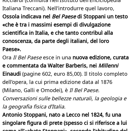
Ricciardi (confluita nell’Istituto dell’Enciclopedia
Italiana Treccani). Nell’introdurre quel lavoro,
Ossola indicava nel
Bel Paese
di Stoppani un testo
«che è tra i massimi esempi di divulgazione
scientifica in Italia, e che tanto contribuì alla
conoscenza, da parte degli italiani, del loro
Paese».
Ora
Il Bel Paese
esce in una
nuova edizione, curata
e commentata da Walter Barberis, nei
Millenni
Einaudi
(pagine 602, euro 85,00). Il titolo completo
dell’opera, la cui prima edizione data al 1876
(Milano, Galli e Omodei), è
Il Bel Paese.
Conversazioni sulle bellezze naturali, la geologia e
la geografia fisica d’Italia.
Antonio Stoppani, nato a Lecco nel 1824, fu una
singolare figura di prete (spesso ci si riferisce a lui