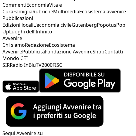
Commenti
Economia
Vita e
Cura
Famiglia
Rubriche
Multimedia
Ecosistema avvenire
Pubblicazioni
Edizioni locali
L'economia civile
Gutenberg
Popotus
Pop
Up
Luoghi dell'Infinito
Avvenire
Chi siamo
Redazione
Ecosistema
Avvenire
Pubblicità
Fondazione Avvenire
Shop
Contatti
Mondo CEI
SIR
Radio InBlu
TV2000
FISC
Segui Avvenire su