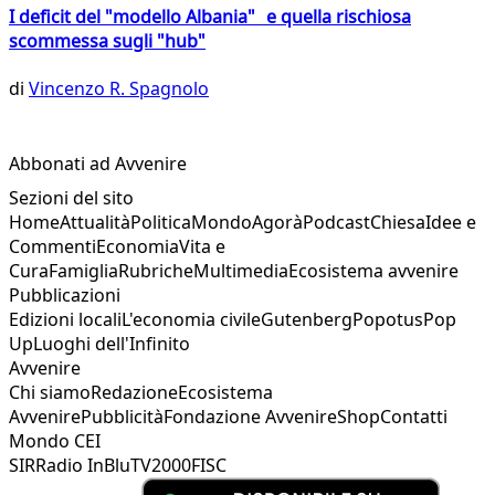
I deficit del "modello Albania" e quella rischiosa
scommessa sugli "hub"
di
Vincenzo R. Spagnolo
Abbonati ad Avvenire
Sezioni del sito
Home
Attualità
Politica
Mondo
Agorà
Podcast
Chiesa
Idee e
Commenti
Economia
Vita e
Cura
Famiglia
Rubriche
Multimedia
Ecosistema avvenire
Pubblicazioni
Edizioni locali
L'economia civile
Gutenberg
Popotus
Pop
Up
Luoghi dell'Infinito
Avvenire
Chi siamo
Redazione
Ecosistema
Avvenire
Pubblicità
Fondazione Avvenire
Shop
Contatti
Mondo CEI
SIR
Radio InBlu
TV2000
FISC