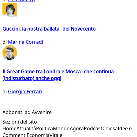
Guccini, la nostra ballata del Novecento
di
Marina Corradi
Il Great Game tra Londra e Mosca che continua
(indisturbato) anche oggi
di
Giorgio Ferrari
Abbonati ad Avvenire
Sezioni del sito
Home
Attualità
Politica
Mondo
Agorà
Podcast
Chiesa
Idee e
Commenti
Economia
Vita e