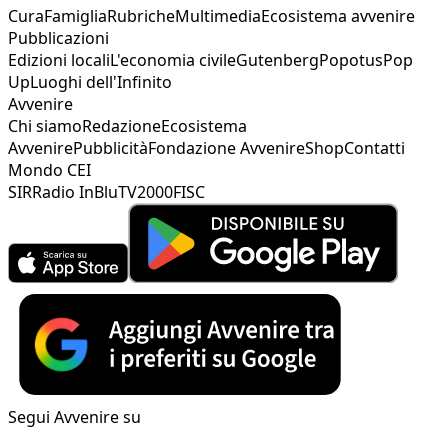
Cura
Famiglia
Rubriche
Multimedia
Ecosistema avvenire
Pubblicazioni
Edizioni locali
L'economia civile
Gutenberg
Popotus
Pop
Up
Luoghi dell'Infinito
Avvenire
Chi siamo
Redazione
Ecosistema
Avvenire
Pubblicità
Fondazione Avvenire
Shop
Contatti
Mondo CEI
SIR
Radio InBlu
TV2000
FISC
Segui Avvenire su