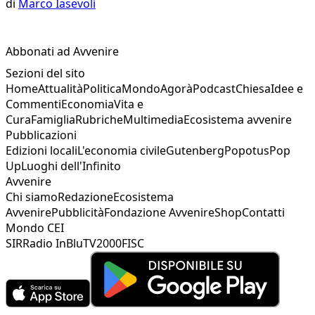
di
Marco Iasevoli
Abbonati ad Avvenire
Sezioni del sito
Home
Attualità
Politica
Mondo
Agorà
Podcast
Chiesa
Idee e
Commenti
Economia
Vita e
Cura
Famiglia
Rubriche
Multimedia
Ecosistema avvenire
Pubblicazioni
Edizioni locali
L'economia civile
Gutenberg
Popotus
Pop
Up
Luoghi dell'Infinito
Avvenire
Chi siamo
Redazione
Ecosistema
Avvenire
Pubblicità
Fondazione Avvenire
Shop
Contatti
Mondo CEI
SIR
Radio InBlu
TV2000
FISC