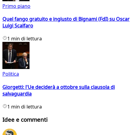
Primo piano
Quel fango gratuito e ingiusto di Bignami (FdI) su Oscar
Luigi Scalfaro
1 min di lettura
Politica
Giorgetti: l'Ue deciderà a ottobre sulla clausola di
salvaguardia
1 min di lettura
Idee e commenti