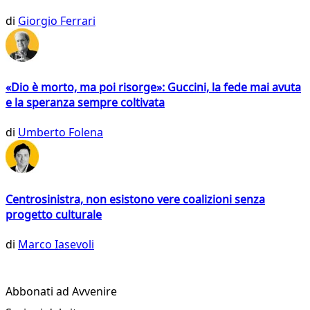
di
Giorgio Ferrari
«Dio è morto, ma poi risorge»: Guccini, la fede mai avuta
e la speranza sempre coltivata
di
Umberto Folena
Centrosinistra, non esistono vere coalizioni senza
progetto culturale
di
Marco Iasevoli
Abbonati ad Avvenire