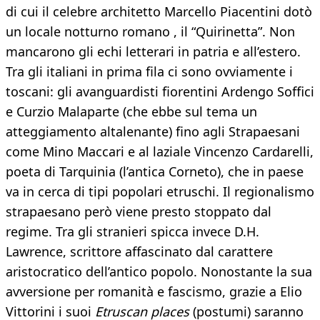
di cui il celebre architetto Marcello Piacentini dotò
un locale notturno romano , il “Quirinetta”. Non
mancarono gli echi letterari in patria e all’estero.
Tra gli italiani in prima fila ci sono ovviamente i
toscani: gli avanguardisti fiorentini Ardengo Soffici
e Curzio Malaparte (che ebbe sul tema un
atteggiamento altalenante) fino agli Strapaesani
come Mino Maccari e al laziale Vincenzo Cardarelli,
poeta di Tarquinia (l’antica Corneto), che in paese
va in cerca di tipi popolari etruschi. Il regionalismo
strapaesano però viene presto stoppato dal
regime. Tra gli stranieri spicca invece D.H.
Lawrence, scrittore affascinato dal carattere
aristocratico dell’antico popolo. Nonostante la sua
avversione per romanità e fascismo, grazie a Elio
Vittorini i suoi
Etruscan places
(postumi) saranno