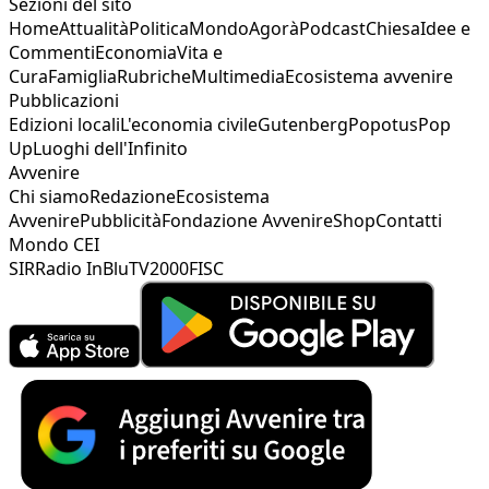
Sezioni del sito
Home
Attualità
Politica
Mondo
Agorà
Podcast
Chiesa
Idee e
Commenti
Economia
Vita e
Cura
Famiglia
Rubriche
Multimedia
Ecosistema avvenire
Pubblicazioni
Edizioni locali
L'economia civile
Gutenberg
Popotus
Pop
Up
Luoghi dell'Infinito
Avvenire
Chi siamo
Redazione
Ecosistema
Avvenire
Pubblicità
Fondazione Avvenire
Shop
Contatti
Mondo CEI
SIR
Radio InBlu
TV2000
FISC