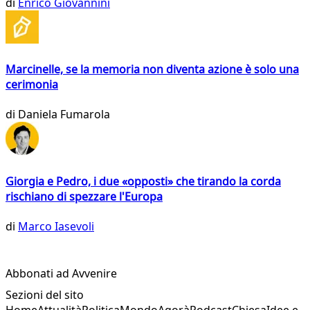
di
Enrico Giovannini
Marcinelle, se la memoria non diventa azione è solo una
cerimonia
di
Daniela Fumarola
Giorgia e Pedro, i due «opposti» che tirando la corda
rischiano di spezzare l'Europa
di
Marco Iasevoli
Abbonati ad Avvenire
Sezioni del sito
Home
Attualità
Politica
Mondo
Agorà
Podcast
Chiesa
Idee e