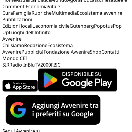
Commenti
Economia
Vita e
Cura
Famiglia
Rubriche
Multimedia
Ecosistema avvenire
Pubblicazioni
Edizioni locali
L'economia civile
Gutenberg
Popotus
Pop
Up
Luoghi dell'Infinito
Avvenire
Chi siamo
Redazione
Ecosistema
Avvenire
Pubblicità
Fondazione Avvenire
Shop
Contatti
Mondo CEI
SIR
Radio InBlu
TV2000
FISC
Segui Avvenire su