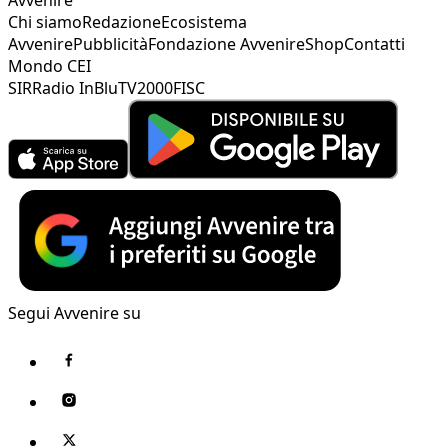
Chi siamo
Redazione
Ecosistema
Avvenire
Pubblicità
Fondazione Avvenire
Shop
Contatti
Mondo CEI
SIR
Radio InBlu
TV2000
FISC
Segui Avvenire su