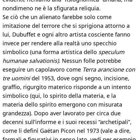
nondimeno ne è la sfigurata reliquia.
Se ciò che un alienato farebbe solo come
imitazione del terrore che si sprigiona attorno a
lui, Dubuffet e ogni altro artista cosciente fanno
invece per rendere alla realtà uno specchio
simbolico (una forma artistica dello
speculum
humanae salvationis).
Nessun folle potrebbe
eseguire un capolavoro come
Terra arancione con
tre uomini
del 1953, dove ogni segno, incisione,
graffio, rigurgito materico risponde a un intento
simbolico (qui, lo spirito della materia, e la
materia dello spirito emergono con misurata
grandezza). Dopo aver lavorato per circa due
decenni sull’informe e i suoi recessi “archetipali”,
come li definì Gaëtan Picon nel 1973 (vale a dire,
formali e figurativi in senso lato, vedi per esempio