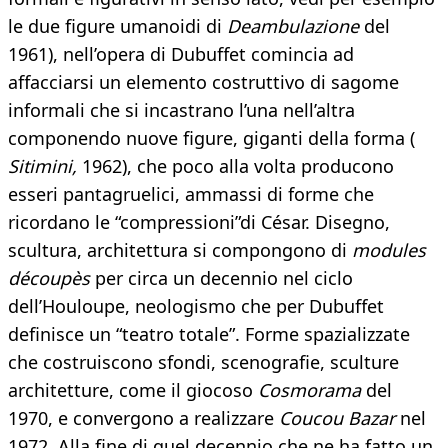
le due figure umanoidi di
Deambulazione
del
1961), nell’opera di Dubuffet comincia ad
affacciarsi un elemento costruttivo di sagome
informali che si incastrano l’una nell’altra
componendo nuove figure, giganti della forma (
Sitimini,
1962), che poco alla volta producono
esseri pantagruelici, ammassi di forme che
ricordano le “compressioni”di César. Disegno,
scultura, architettura si compongono di
modules
découpès
per circa un decennio nel ciclo
dell’Houloupe, neologismo che per Dubuffet
definisce un “teatro totale”. Forme spazializzate
che costruiscono sfondi, scenografie, sculture
architetture, come il giocoso
Cosmorama
del
1970, e convergono a realizzare
Coucou Bazar
nel
1972. Alla fine di quel decennio che ne ha fatto un