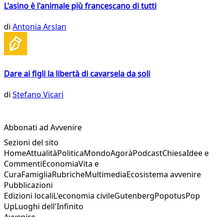
L'asino è l'animale più francescano di tutti
di
Antonia Arslan
Dare ai figli la libertà di cavarsela da soli
di
Stefano Vicari
Abbonati ad Avvenire
Sezioni del sito
Home
Attualità
Politica
Mondo
Agorà
Podcast
Chiesa
Idee e
Commenti
Economia
Vita e
Cura
Famiglia
Rubriche
Multimedia
Ecosistema avvenire
Pubblicazioni
Edizioni locali
L'economia civile
Gutenberg
Popotus
Pop
Up
Luoghi dell'Infinito
Avvenire