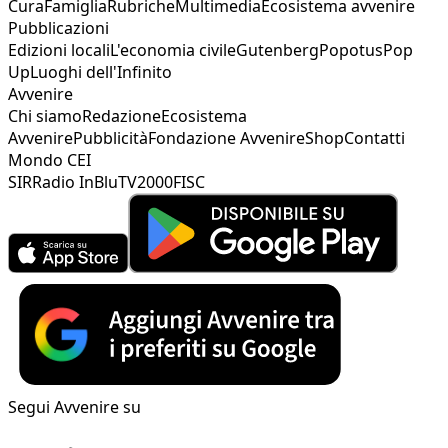
Cura
Famiglia
Rubriche
Multimedia
Ecosistema avvenire
Pubblicazioni
Edizioni locali
L'economia civile
Gutenberg
Popotus
Pop
Up
Luoghi dell'Infinito
Avvenire
Chi siamo
Redazione
Ecosistema
Avvenire
Pubblicità
Fondazione Avvenire
Shop
Contatti
Mondo CEI
SIR
Radio InBlu
TV2000
FISC
Segui Avvenire su