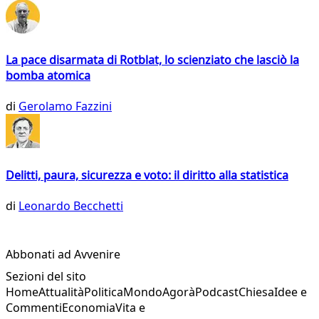
La pace disarmata di Rotblat, lo scienziato che lasciò la
bomba atomica
di
Gerolamo Fazzini
Delitti, paura, sicurezza e voto: il diritto alla statistica
di
Leonardo Becchetti
Abbonati ad Avvenire
Sezioni del sito
Home
Attualità
Politica
Mondo
Agorà
Podcast
Chiesa
Idee e
Commenti
Economia
Vita e