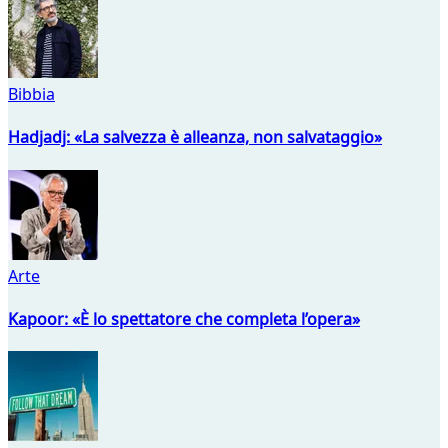
Bibbia
Hadjadj: «La salvezza è alleanza, non salvataggio»
Arte
Kapoor: «È lo spettatore che completa l’opera»