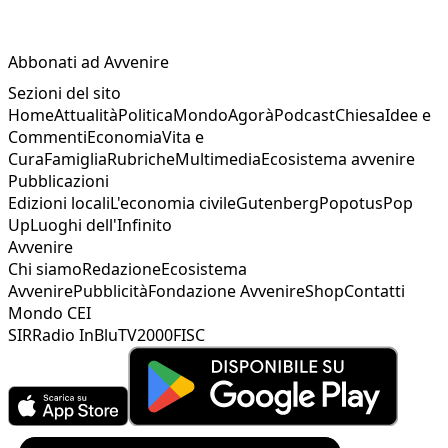
Abbonati ad Avvenire
Sezioni del sito
Home
Attualità
Politica
Mondo
Agorà
Podcast
Chiesa
Idee e
Commenti
Economia
Vita e
Cura
Famiglia
Rubriche
Multimedia
Ecosistema avvenire
Pubblicazioni
Edizioni locali
L'economia civile
Gutenberg
Popotus
Pop
Up
Luoghi dell'Infinito
Avvenire
Chi siamo
Redazione
Ecosistema
Avvenire
Pubblicità
Fondazione Avvenire
Shop
Contatti
Mondo CEI
SIR
Radio InBlu
TV2000
FISC