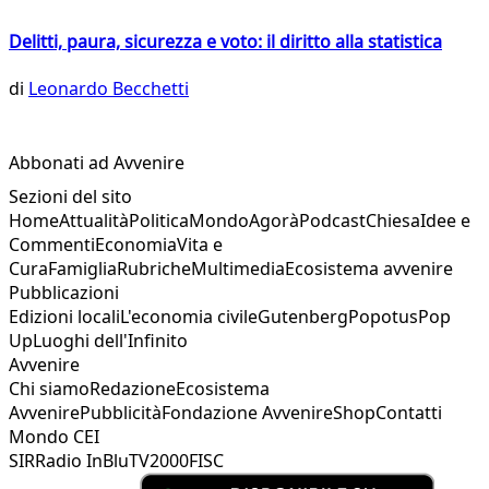
Delitti, paura, sicurezza e voto: il diritto alla statistica
di
Leonardo Becchetti
Abbonati ad Avvenire
Sezioni del sito
Home
Attualità
Politica
Mondo
Agorà
Podcast
Chiesa
Idee e
Commenti
Economia
Vita e
Cura
Famiglia
Rubriche
Multimedia
Ecosistema avvenire
Pubblicazioni
Edizioni locali
L'economia civile
Gutenberg
Popotus
Pop
Up
Luoghi dell'Infinito
Avvenire
Chi siamo
Redazione
Ecosistema
Avvenire
Pubblicità
Fondazione Avvenire
Shop
Contatti
Mondo CEI
SIR
Radio InBlu
TV2000
FISC