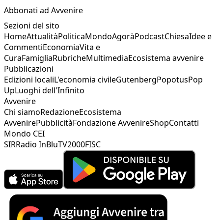
Abbonati ad Avvenire
Sezioni del sito
Home
Attualità
Politica
Mondo
Agorà
Podcast
Chiesa
Idee e
Commenti
Economia
Vita e
Cura
Famiglia
Rubriche
Multimedia
Ecosistema avvenire
Pubblicazioni
Edizioni locali
L'economia civile
Gutenberg
Popotus
Pop
Up
Luoghi dell'Infinito
Avvenire
Chi siamo
Redazione
Ecosistema
Avvenire
Pubblicità
Fondazione Avvenire
Shop
Contatti
Mondo CEI
SIR
Radio InBlu
TV2000
FISC