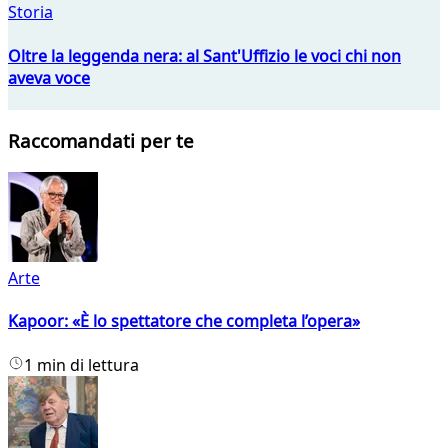
Storia
Oltre la leggenda nera: al Sant'Uffizio le voci chi non
aveva voce
Raccomandati per te
Arte
Kapoor: «È lo spettatore che completa l’opera»
1 min di lettura