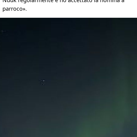
Nuuk regolarmente e ho accettato la nomina a
parroco».