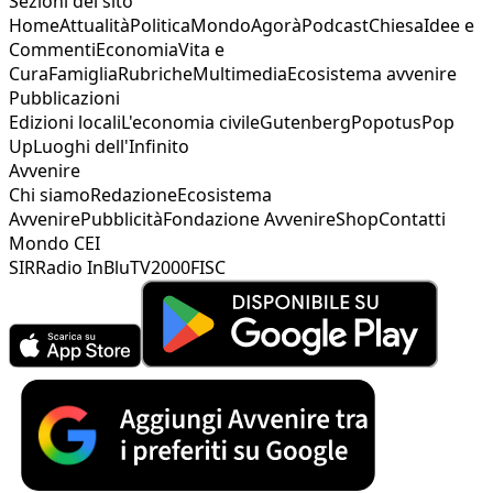
Sezioni del sito
Home
Attualità
Politica
Mondo
Agorà
Podcast
Chiesa
Idee e
Commenti
Economia
Vita e
Cura
Famiglia
Rubriche
Multimedia
Ecosistema avvenire
Pubblicazioni
Edizioni locali
L'economia civile
Gutenberg
Popotus
Pop
Up
Luoghi dell'Infinito
Avvenire
Chi siamo
Redazione
Ecosistema
Avvenire
Pubblicità
Fondazione Avvenire
Shop
Contatti
Mondo CEI
SIR
Radio InBlu
TV2000
FISC