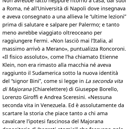
Non avrebbe fatto neppure ritorno a casa, dai suoi
a Roma, né all’Università di Napoli dove insegnava
e aveva consegnato a una allieva le “ultime lezioni”
prima di salutare e salpare per Palermo; e tanto
meno avrebbe viaggiato oltreoceano per
raggiungere Fermi. «Non lasciò mai l’Italia, al
massimo arrivò a Merano», puntualizza Roncoroni.
«Il fisico assoluto», come l’ha chiamato Etienne
Klein, non era rimasto alla macchia né aveva
raggiunto il Sudamerica sotto la nuova identità
del “signor Bini”, come si legge in
La seconda vita
di Majorana
(Chiarelettere) di Giuseppe Borello,
Lorenzo Giroffi e Andrea Sceresini. «Nessuna
seconda vita in Venezuela. Ed è assolutamente da
scartare la storia che piace tanto a chi ama
cavalcare l’ipotesi fascinosa del Majorana