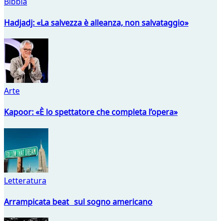
Bibbia
Hadjadj: «La salvezza è alleanza, non salvataggio»
Arte
Kapoor: «È lo spettatore che completa l’opera»
Letteratura
Arrampicata beat sul sogno americano