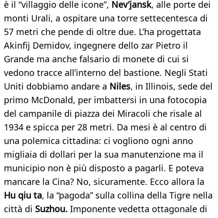
è il “villaggio delle icone”,
Nev’jansk
, alle porte dei
monti Urali, a ospitare una torre settecentesca di
57 metri che pende di oltre due. L’ha progettata
Akinfij Demidov, ingegnere dello zar Pietro il
Grande ma anche falsario di monete di cui si
vedono tracce all’interno del bastione. Negli Stati
Uniti dobbiamo andare a
Niles
, in Illinois, sede del
primo McDonald, per imbattersi in una fotocopia
del campanile di piazza dei Miracoli che risale al
1934 e spicca per 28 metri. Da mesi è al centro di
una polemica cittadina: ci vogliono ogni anno
migliaia di dollari per la sua manutenzione ma il
municipio non è più disposto a pagarli. E poteva
mancare la Cina? No, sicuramente. Ecco allora la
Hu qiu ta
, la “pagoda” sulla collina della Tigre nella
città di
Suzhou.
Imponente vedetta ottagonale di