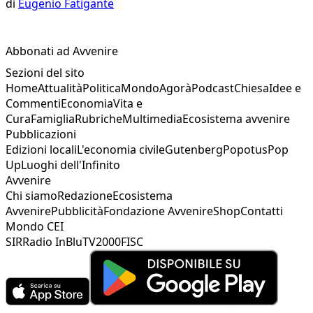
di
Eugenio Fatigante
Abbonati ad Avvenire
Sezioni del sito
Home
Attualità
Politica
Mondo
Agorà
Podcast
Chiesa
Idee e
Commenti
Economia
Vita e
Cura
Famiglia
Rubriche
Multimedia
Ecosistema avvenire
Pubblicazioni
Edizioni locali
L'economia civile
Gutenberg
Popotus
Pop
Up
Luoghi dell'Infinito
Avvenire
Chi siamo
Redazione
Ecosistema
Avvenire
Pubblicità
Fondazione Avvenire
Shop
Contatti
Mondo CEI
SIR
Radio InBlu
TV2000
FISC