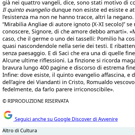
già nei quattro vangeli, dice, sono stati motivo di co
Il quinto evangelio
dunque non esiste ed esiste e at
l’esistenza ma non ne hanno tracce, altri la negano. 
“Mirabilia Angliae di autore ignoto (X-XI secolo)” se
conoscere, Signore, di che amore debbo amarti». «Mi
caso, che il germe o uno dei tasselli: Pomilio ha cost
quasi nascondendole nella serie dei testi. E ribatten
senza paesaggio. E di Saci che era una di quelle fines
Alcune ultime riflessioni. La finzione si ricorda ma
bravura lungo 400 pagine e discorso di estrema finezz
Infine: dove esiste, il quinto evangelio affascina, 
dell’agire dei Viandanti in Cristo, Romualdo vescov
fedelmente, da farlo parere irriconoscibile».
© RIPRODUZIONE RISERVATA
Seguici anche su Google Discover di Avvenire
Altro di Cultura