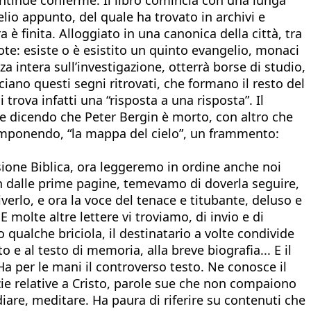
gelio appunto, del quale ha trovato in archivi e
 è finita. Alloggiato in una canonica della città, tra
rdote: esiste o è esistito un quinto evangelio, monaci
za intera sull’investigazione, otterrà borse di studio,
ciano questi segni ritrovati, che formano il resto del
 trova infatti una “risposta a una risposta”. Il
Lee dicendo che Peter Bergin è morto, con altro che
componendo, “la mappa del cielo”, un frammento:
sione Biblica, ora leggeremo in ordine anche noi
 fin dalle prime pagine, temevamo di doverla seguire,
riverlo, e ora la voce del tenace e titubante, deluso e
olte altre lettere vi troviamo, di invio e di
o qualche briciola, il destinatario a volte condivide
o e al testo di memoria, alla breve biografia... E il
Ha per le mani il controverso testo. Ne conosce il
ie relative a Cristo, parole sue che non compaiono
udiare, meditare. Ha paura di riferire su contenuti che