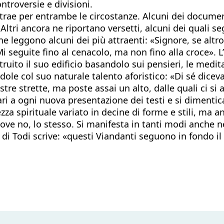
ntroversie e divisioni.
trae per entrambe le circostanze. Alcuni dei document
Altri ancora ne riportano versetti, alcuni dei quali se
 ne leggono alcuni dei più attraenti: «Signore, se alt
 seguite fino al cenacolo, ma non fino alla croce». L
ruito il suo edificio basandolo sui pensieri, le medita
dole col suo naturale talento aforistico: «Di sé diceva
tre strette, ma poste assai un alto, dalle quali ci si a
gari a ogni nuova presentazione dei testi e si dimenti
a spirituale variato in decine di forme e stili, ma an
e dove no, lo stesso. Si manifesta in tanti modi anche
o di Todi scrive: «questi Viandanti seguono in fondo 