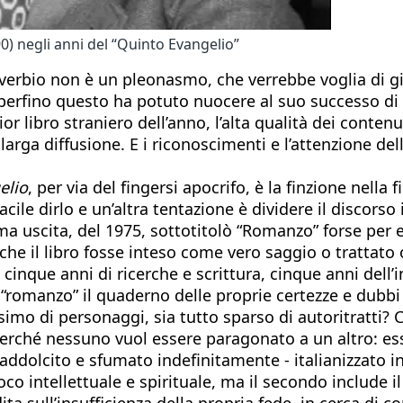
) negli anni del “Quinto Evangelio”
avverbio non è un pleonasmo, che verrebbe voglia di g
rne, perfino questo ha potuto nuocere al suo success
libro straniero dell’anno, l’alta qualità dei contenuti e
rga diffusione. E i riconoscimenti e l’attenzione dell
elio
, per via del fingersi apocrifo, è la finzione nella
le dirlo e un’altra tentazione è dividere il discorso i
prima uscita, del 1975, sottotitolò “Romanzo” forse pe
o che il libro fosse inteso come vero saggio o tratt
cinque anni di ricerche e scrittura, cinque anni dell’
a “romanzo” il quaderno delle proprie certezze e dubb
simo di personaggi, sia tutto sparso di autoritratti?
 perché nessuno vuol essere paragonato a un altro: ess
dolcito e sfumato indefinitamente - italianizzato in 
oco intellettuale e spirituale, ma il secondo include i
ta sull’insufficienza della propria fede, in cerca di 