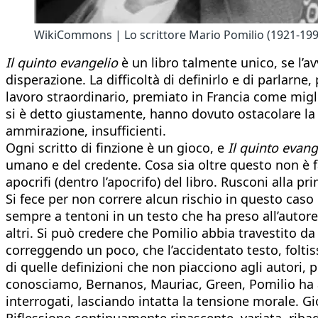
WikiCommons | Lo scrittore Mario Pomilio (1921-1990
I
l quinto evangelio
è un libro talmente unico, se l’
disperazione. La difficoltà di definirlo e di parla
lavoro straordinario, premiato in Francia come miglior 
si è detto giustamente, hanno dovuto ostacolare la la
ammirazione, insufficienti.
Ogni scritto di finzione è un gioco, e
Il quinto evang
umano e del credente. Cosa sia oltre questo non è faci
apocrifi (dentro l’apocrifo) del libro. Rusconi alla 
Si fece per non correre alcun rischio in questo cas
sempre a tentoni in un testo che ha preso all’autore 
altri. Si può credere che Pomilio abbia travestito d
correggendo un poco, che l’accidentato testo, foltis
di quelle definizioni che non piacciono agli autori,
conosciamo, Bernanos, Mauriac, Green, Pomilio ha ad
interrogati, lasciando intatta la tensione morale. Gi
Riflessione continuamente rinascente, variata, ribadi