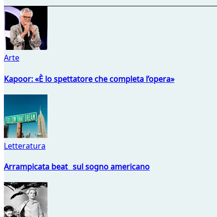
Arte
Kapoor: «È lo spettatore che completa l’opera»
Letteratura
Arrampicata beat sul sogno americano