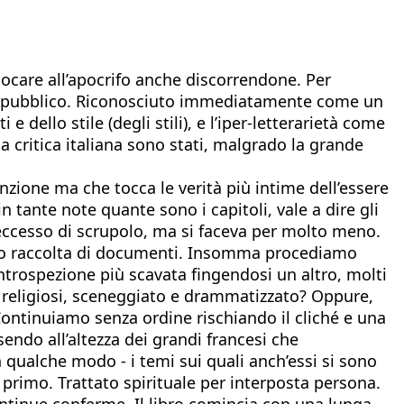
iocare all’apocrifo anche discorrendone. Per
o di pubblico. Riconosciuto immediatamente come un
 dello stile (degli stili), e l’iper-letterarietà come
a critica italiana sono stati, malgrado la grande
 finzione ma che tocca le verità più intime dell’essere
n tante note quante sono i capitoli, vale a dire gli
r eccesso di scrupolo, ma si faceva per molto meno.
ato o raccolta di documenti. Insomma procediamo
introspezione più scavata fingendosi un altro, molti
i religiosi, sceneggiato e drammatizzato? Oppure,
 Continuiamo senza ordine rischiando il cliché e una
endo all’altezza dei grandi francesi che
qualche modo - i temi sui quali anch’essi si sono
l primo. Trattato spirituale per interposta persona.
continue conferme. Il libro comincia con una lunga