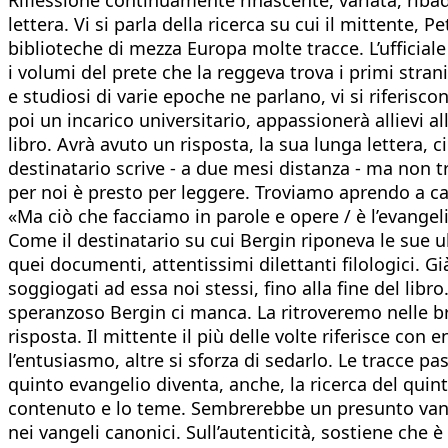
lettera. Vi si parla della ricerca su cui il mittente,
biblioteche di mezza Europa molte tracce. L’ufficiale 
i volumi del prete che la reggeva trova i primi strani
e studiosi di varie epoche ne parlano, vi si riferisco
poi un incarico universitario, appassionerà allievi al
libro. Avrà avuto un risposta, la sua lunga lettera, ci
destinatario scrive - a due mesi distanza - ma non t
per noi è presto per leggere. Troviamo aprendo a c
«Ma ciò che facciamo in parole e opere / è l’evangeli
Come il destinatario su cui Bergin riponeva le sue u
quei documenti, attentissimi dilettanti filologici. G
soggiogati ad essa noi stessi, fino alla fine del libro
speranzoso Bergin ci manca. La ritroveremo nelle br
risposta. Il mittente il più delle volte riferisce con 
l’entusiasmo, altre si sforza di sedarlo. Le tracce pa
quinto evangelio diventa, anche, la ricerca del quin
contenuto e lo teme. Sembrerebbe un presunto vange
nei vangeli canonici. Sull’autenticità, sostiene che è