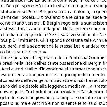
 Peter Bergin, spenderà tutta la vita: di un quinto evan
statunitense Peter Bergin si trova a Colonia, la guerra
 semi dell’ipotesi. Li trova anzi tra le carte del sace
no, ne citano versetti. E Bergin regolerà la sua esisten
la stessa totalizzante indagine. Nella lettera si annun
 chiediamo leggendola? Se sì, sarà verso il finale. Vi si
rova più il mittente. Gli risponde così una tale Ann 
aso, però, nella sezione che la stessa Lee è andata 
o che si sta scrivendo».
ltime speranze, il segretario della Pontificia Commis
ià presi nella rete dell’esitante ossessione di Bergin
. Altri autori reali o d’invenzione si alterneranno a sc
evi presentazioni premesse a ogni ogni documento. E m
entusiasmo dell’evangelio intravisto e di cui ha raccolt
ssano dalle epistole alle leggende medievali, al trattat
to evangelio. Tra i primi autori troviamo Cassiodoro. 
lo di Giovanni giovane, più ampio e con altre notiz
 possibile, ma è vecchio e non si sente le forze di st