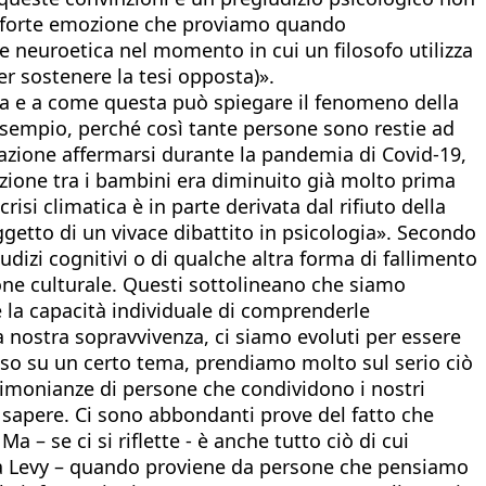
lla forte emozione che proviamo quando
 neuroetica nel momento in cui un filosofo utilizza
per sostenere la tesi opposta)».
ogia e a come questa può spiegare il fenomeno della
esempio, perché così tante persone sono restie ad
rmazione affermarsi durante la pandemia di Covid-19,
zione tra i bambini era diminuito già molto prima
isi climatica è in parte derivata dal rifiuto della
getto di un vivace dibattito in psicologia». Secondo
udizi cognitivi o di qualche altra forma di fallimento
zione culturale. Questi sottolineano che siamo
 la capacità individuale di comprenderle
 nostra sopravvivenza, ci siamo evoluti per essere
nso su un certo tema, prendiamo molto sul serio ciò
stimonianze di persone che condividono i nostri
sapere. Ci sono abbondanti prove del fatto che
– se ci si riflette - è anche tutto ciò di cui
ma Levy – quando proviene da persone che pensiamo