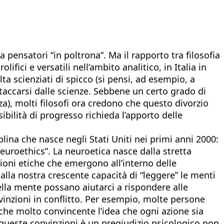
pensatori “in poltrona”. Ma il rapporto tra filosofia
ifici e versatili nell’ambito analitico, in Italia in
lta scienziati di spicco (si pensi, ad esempio, a
taccarsi dalle scienze. Sebbene un certo grado di
za), molti filosofi ora credono che questo divorzio
bilità di progresso richieda l’apporto delle
lina che nasce negli Stati Uniti nei primi anni 2000:
Neuroethics”. La neuroetica nasce dalla stretta
tioni etiche che emergono all’interno delle
alla nostra crescente capacità di “leggere” le menti
ella mente possano aiutarci a rispondere alle
vinzioni in conflitto. Per esempio, molte persone
anche molto convincente l’idea che ogni azione sia
 queste convinzioni è un pregiudizio psicologico non