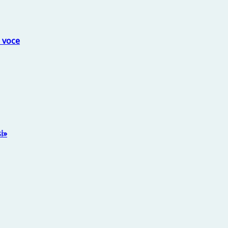
a voce
i»