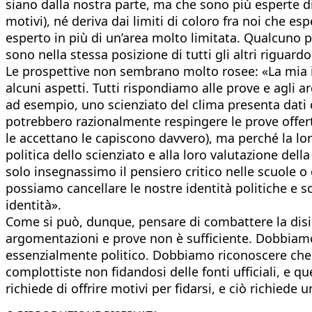
siano dalla nostra parte, ma che sono più esperte di
motivi), né deriva dai limiti di coloro fra noi che e
esperto in più di un’area molto limitata. Qualcuno p
sono nella stessa posizione di tutti gli altri riguard
Le prospettive non sembrano molto rosee: «La mia id
alcuni aspetti. Tutti rispondiamo alle prove e agli 
ad esempio, uno scienziato del clima presenta dati
potrebbero razionalmente respingere le prove offe
le accettano le capiscono davvero), ma perché la loro
politica dello scienziato e alla loro valutazione de
solo insegnassimo il pensiero critico nelle scuole o 
possiamo cancellare le nostre identità politiche e s
identità».
Come si può, dunque, pensare di combattere la disinf
argomentazioni e prove non è sufficiente. Dobbiamo 
essenzialmente politico. Dobbiamo riconoscere che 
complottiste non fidandosi delle fonti ufficiali, e q
richiede di offrire motivi per fidarsi, e ciò richied