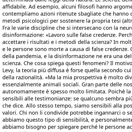
affidabile. Ad esempio, alcuni filosofi hanno argom
contempliamo azioni ritenute sbagliate che hanno c
metodi psicologici per sostenere la propria tesi (altr
Fra le varie discipline che si intersecano con la neu
disinformazione: «Lavoro sulle false credenze. Per
accettare i risultati e i metodi della scienza? In m
e le persone sono morte a causa di false credenze.
della pandemia, e la disinformazione ne era una delle 
scienza. Che cosa spiega questi fenomeni? Il motivo
Levy, la teoria più diffusa è forse quella secondo cu
della razionalità. «Ma la mia prospettiva è molto div
essenzialmente animali sociali. Gran parte delle no
autonomamente è spesso molto limitata. Poiché la c
sensibili alle testimonianze: se qualcuno sembra pi
che dice. Allo stesso tempo, siamo sensibili alla po
valori. Chi non li condivide potrebbe ingannarci o
abbiamo questo tipo di sensibilità, e personalmente 
abbiamo bisogno per spiegare perché le persone ac