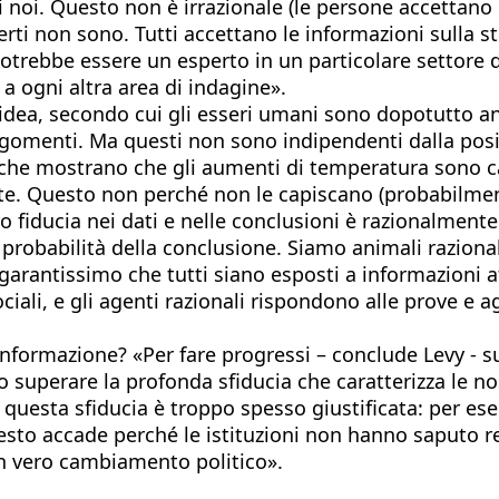
 noi. Questo non è irrazionale (le persone accettano 
sperti non sono. Tutti accettano le informazioni sulla 
otrebbe essere un esperto in un particolare settore d
o a ogni altra area di indagine».
ea, secondo cui gli esseri umani sono dopotutto anim
argomenti. Ma questi non sono indipendenti dalla posiz
 che mostrano che gli aumenti di temperatura sono ca
rte. Questo non perché non le capiscano (probabilme
 fiducia nei dati e nelle conclusioni è razionalmente 
lla probabilità della conclusione. Siamo animali razi
garantissimo che tutti siano esposti a informazioni af
ociali, e gli agenti razionali rispondono alle prove 
ormazione? «Per fare progressi – conclude Levy - su al
superare la profonda sfiducia che caratterizza le no
questa sfiducia è troppo spesso giustificata: per es
uesto accade perché le istituzioni non hanno saputo re
e un vero cambiamento politico».