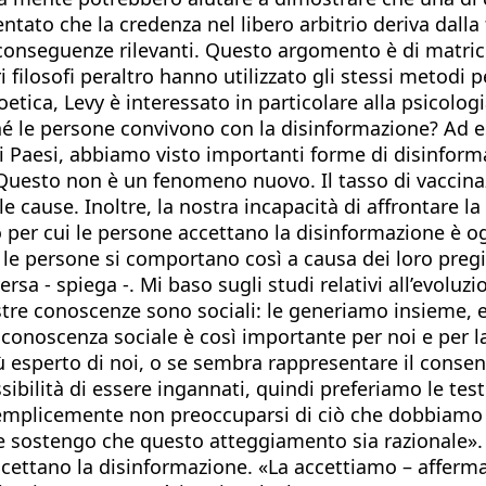
entato che la credenza nel libero arbitrio deriva da
onseguenze rilevanti. Questo argomento è di matrice
i filosofi peraltro hanno utilizzato gli stessi metodi 
roetica, Levy è interessato in particolare alla psicol
ché le persone convivono con la disinformazione? Ad 
olti Paesi, abbiamo visto importanti forme di disinfo
 Questo non è un fenomeno nuovo. Il tasso di vaccina
cause. Inoltre, la nostra incapacità di affrontare la cr
 per cui le persone accettano la disinformazione è og
i le persone si comportano così a causa dei loro pregi
ersa - spiega -. Mi baso sugli studi relativi all’evolu
stre conoscenze sono sociali: le generiamo insieme, e
onoscenza sociale è così importante per noi e per la
ù esperto di noi, o se sembra rappresentare il conse
ssibilità di essere ingannati, quindi preferiamo le te
 semplicemente non preoccuparsi di ciò che dobbiamo 
sostengo che questo atteggiamento sia razionale». Ma 
cettano la disinformazione. «La accettiamo – affer