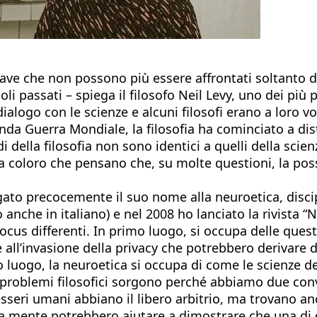
ave che non possono più essere affrontati soltanto da 
 passati – spiega il filosofo Neil Levy, uno dei più prol
dialogo con le scienze e alcuni filosofi erano a loro vo
nda Guerra Mondiale, la filosofia ha cominciato a dis
della filosofia non sono identici a quelli della scien
 coloro che pensano che, su molte questioni, la possi
egato precocemente il suo nome alla neuroetica, discip
 anche in italiano) e nel 2008 ho lanciato la rivista “
focus differenti. In primo luogo, si occupa delle ques
all’invasione della privacy che potrebbero derivare d
o luogo, la neuroetica si occupa di come le scienze d
ti problemi filosofici sorgono perché abbiamo due con
 esseri umani abbiano il libero arbitrio, ma trovano 
lla mente potrebbero aiutare a dimostrare che una di