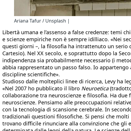
Ariana Tafur / Unsplash |
Libertà umana e l’assenso a false credenze: temi chi
e scienze empiriche non è sempre idilliaco. «Nei secoli
questi giorni –, la filosofia ha intrattenuto un serio 
Cartesio). Nel XX secolo, e soprattutto dopo la Seco
indipendenza sia probabilmente necessario (i metodi 
abbia rappresentato un passo falso. Io appartengo a
discipline scientifiche».
Studioso dalle molteplici linee di ricerca, Levy ha l
«Nel 2007 ho pubblicato il libro
Neuroetica
(tradotto
collaborazione tra neuroscienze e filosofia. Ha due 
neuroscienze. Pensiamo alle preoccupazioni relative 
con la tecnologia di scansione cerebrale. In second
tradizionali questioni filosofiche. Si pensi che mol
trovano difficile rinunciare alla convinzione che gli
determinata dalle leggi della natura. Le scienze de