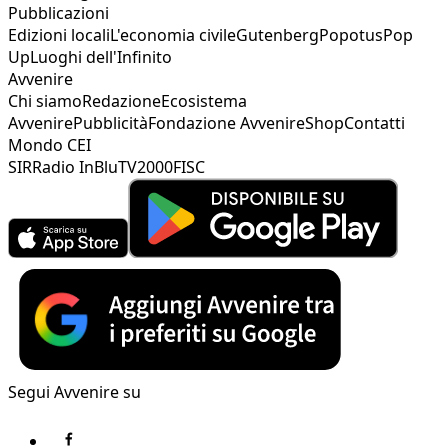
Pubblicazioni
Edizioni locali
L'economia civile
Gutenberg
Popotus
Pop
Up
Luoghi dell'Infinito
Avvenire
Chi siamo
Redazione
Ecosistema
Avvenire
Pubblicità
Fondazione Avvenire
Shop
Contatti
Mondo CEI
SIR
Radio InBlu
TV2000
FISC
Segui Avvenire su