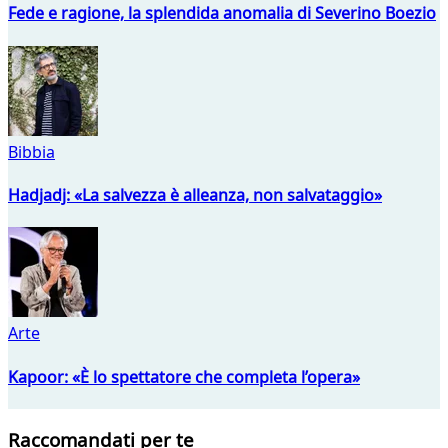
Fede e ragione, la splendida anomalia di Severino Boezio
Bibbia
Hadjadj: «La salvezza è alleanza, non salvataggio»
Arte
Kapoor: «È lo spettatore che completa l’opera»
Raccomandati per te