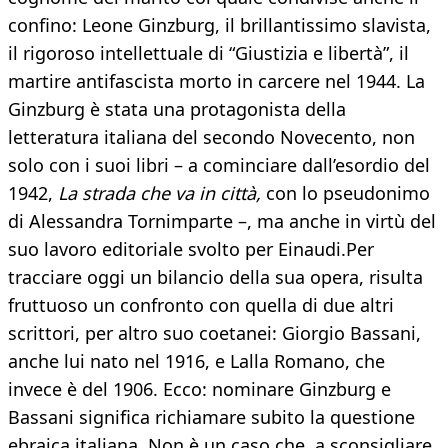
confino: Leone Ginzburg, il brillantissimo slavista,
il rigoroso intellettuale di “Giustizia e libertà”, il
martire antifascista morto in carcere nel 1944. La
Ginzburg è stata una protagonista della
letteratura italiana del secondo Novecento, non
solo con i suoi libri – a cominciare dall’esordio del
1942,
La strada che va in città,
con lo pseudonimo
di Alessandra Tornimparte –, ma anche in virtù del
suo lavoro editoriale svolto per Einaudi.Per
tracciare oggi un bilancio della sua opera, risulta
fruttuoso un confronto con quella di due altri
scrittori, per altro suo coetanei: Giorgio Bassani,
anche lui nato nel 1916, e Lalla Romano, che
invece è del 1906. Ecco: nominare Ginzburg e
Bassani significa richiamare subito la questione
ebraica italiana. Non è un caso che, a sconsigliare