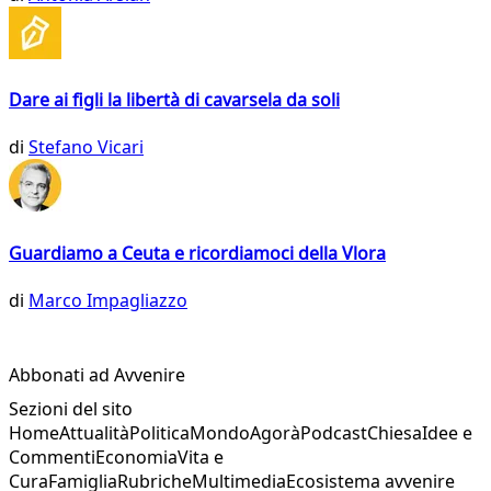
Dare ai figli la libertà di cavarsela da soli
di
Stefano Vicari
Guardiamo a Ceuta e ricordiamoci della Vlora
di
Marco Impagliazzo
Abbonati ad Avvenire
Sezioni del sito
Home
Attualità
Politica
Mondo
Agorà
Podcast
Chiesa
Idee e
Commenti
Economia
Vita e
Cura
Famiglia
Rubriche
Multimedia
Ecosistema avvenire