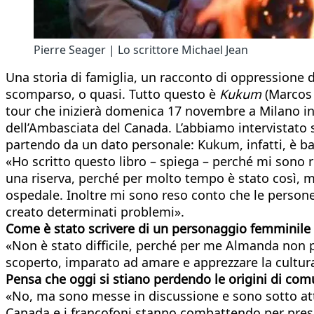
Pierre Seager | Lo scrittore Michael Jean
Una storia di famiglia, un racconto di oppressione 
scomparso, o quasi. Tutto questo è
Kukum
(Marcos 
tour che inizierà domenica 17 novembre a Milano in 
dell’Ambasciata del Canada. L’abbiamo intervistato su 
partendo da un dato personale: Kukum, infatti, è bas
«Ho scritto questo libro – spiega – perché mi sono
una riserva, perché per molto tempo è stato così, 
ospedale. Inoltre mi sono reso conto che le person
creato determinati problemi».
Come è stato scrivere di un personaggio femminile
«Non è stato difficile, perché per me Almanda non
scoperto, imparato ad amare e apprezzare la cultur
Pensa che oggi si stiano perdendo le origini di co
«No, ma sono messe in discussione e sono sotto attac
Canada e i francofoni stanno combattendo per preser