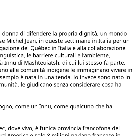
a donna di difendere la propria dignità, un mondo
e Michel Jean, in queste settimane in Italia per un
azione del Québec in Italia e alla collaborazione
guistica, le barriere culturali e l’ambiente,
 Innu di Mashteuiatsh, di cui lui stesso fa parte.
ano alle comunità indigene le immaginano vivere in
sempio è nata in una tenda, io invece sono nato in
munità, le giudicano senza considerare cosa ha
isogno, come un Innu, come qualcuno che ha
, dove vivo, è l’unica provincia francofona del
rd America e solo 8 milioni parlano francese in