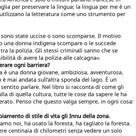
lia per preservare la lingua; la lingua per me è un
 utilizzano la letteratura come uno strumento per
e sono state uccise o sono scomparse. Il motivo
ando una donna indigena scompare o le succede
tra la polizia. Gli stessi criminali sanno che se
ità di avere la polizia alle calcagna».
erare ogni barriera?
nda è una donna giovane, ambiziosa, avventurosa,
n è mai andata sull’altra sponda del lago. È un
 sentito parlare. Nel libro si racconta di come gli
lla di quella cultura, tutte le cose da sapere le ha
lerato. Penso che questo valga sempre, in ogni cosa:
mento di stile di vita gli Innu della zona.
mo noi, ha usato la foresta, ha tagliato la foresta.
ere centinaia di chilometri senza vedere un solo