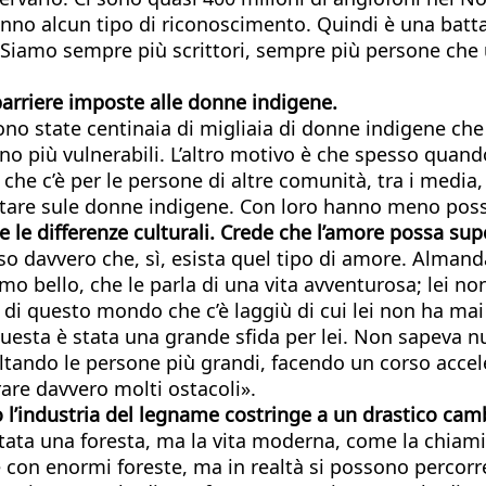
nno alcun tipo di riconoscimento. Quindi è una battag
a. Siamo sempre più scrittori, sempre più persone che
e barriere imposte alle donne indigene.
sono state centinaia di migliaia di donne indigene ch
 sono più vulnerabili. L’altro motivo è che spesso qu
che c’è per le persone di altre comunità, tra i media, 
are sule donne indigene. Con loro hanno meno possibil
e differenze culturali. Crede che l’amore possa sup
so davvero che, sì, esista quel tipo di amore. Alma
mo bello, che le parla di una vita avventurosa; lei no
la di questo mondo che c’è laggiù di cui lei non ha mai
 questa è stata una grande sfida per lei. Non sapeva nu
ltando le persone più grandi, facendo un corso acce
rare davvero molti ostacoli».
’industria del legname costringe a un drastico cambia
stata una foresta, ma la vita moderna, come la chiamia
e con enormi foreste, ma in realtà si possono percorr