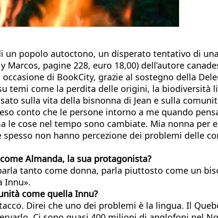
di un popolo autoctono, un disperato tentativo di un
y Marcos, pagine 228, euro 18,00) dell’autore canades
occasione di BookCity, grazie al sostegno della Deleg
temi come la perdita delle origini, la biodiversità lin
ato sulla vita della bisnonna di Jean e sulla comunità
 reso conto che le persone intorno a me quando pens
ma le cose nel tempo sono cambiate. Mia nonna per e
e spesso non hanno percezione dei problemi delle co
 come Almanda, la sua protagonista?
 parla tanto come donna, parla piuttosto come un b
a Innu».
munità come quella Innu?
co. Direi che uno dei problemi è la lingua. Il Quebec
varlo. Ci sono quasi 400 milioni di anglofoni nel No