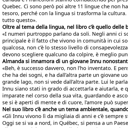
Quebec. Ci sono però poi altre 11 lingue che non ha
tesoro, perché con la lingua si trasforma la cultur
tutto questo».
Oltre al tema della lingua, nel libro c’è quello dell
«I numeri purtroppo parlano da soli. Negli anni ci 
principale è il fatto che vivono in comunità in cui
qualcosa, non c’è lo stesso livello di consapevolezza 
devono scegliere qualcuno da colpire, è meglio punt
Almanda si innamora di un giovane Innu nonostante l
«Beh, è successo davvero, non l’ho inventato. E pen
che ha dei sogni, e ha dall’altra parte un giovane uo
grande lago, non si vede dall’altra parte. Lui le par
Innu siano stati in grado di accettarla e aiutarla, e
imparate nel corso della sua vita, guardando e asco
se si è aperti di mente e di cuore, l’amore può supe
Nel suo libro c’è anche un tema ambientale, quando l
«Gli Innu vivono lì da migliaia di anni e c’è sempre 
Oggi se si va a nord, in Québec, si pensa a un Paes