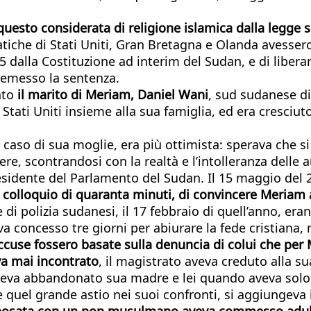
esto considerata di religione islamica dalla legge s
iche di Stati Uniti, Gran Bretagna e Olanda avessero 
005 dalla Costituzione ad interim del Sudan, e di libe
a emesso la sentenza.
tato
il marito di Meriam, Daniel Wani
, sud sudanese di
i Stati Uniti insieme alla sua famiglia, ed era cresc
l caso di sua moglie, era più ottimista: sperava che s
e, scontrandosi con la realtà e l’intolleranza delle au
residente del Parlamento del Sudan. Il 15 maggio de
 colloquio di quaranta minuti, di convincere Meriam a
 di polizia sudanesi, il 17 febbraio di quell’anno, er
va concesso tre giorni per abiurare la fede cristiana, 
ccuse fossero basate sulla denuncia di colui che pe
va mai incontrato
, il magistrato aveva creduto alla s
aveva abbandonato sua madre e lei quando aveva solo 
quel grande astio nei suoi confronti, si aggiungeva
i sposata con un non musulmano aveva commesso adul