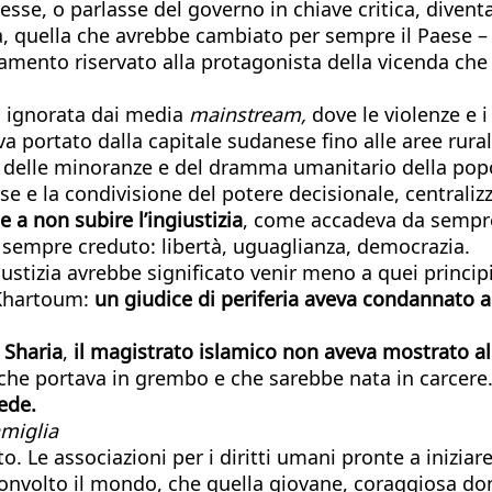
esse, o parlasse del governo in chiave critica, diven
 quella che avrebbe cambiato per sempre il Paese – e 
ttamento riservato alla protagonista della vicenda che
o ignorata dai media
mainstream,
dove le violenze e i 
a portato dalla capitale sudanese fino alle aree rura
i delle minoranze e del dramma umanitario della pop
rse e la condivisione del potere decisionale, centrali
e a non subire l’ingiustizia
, come accadeva da sempre
vo sempre creduto: libertà, uguaglianza, democrazia.
ustizia avrebbe significato venir meno a quei principi
 Khartoum:
un giudice di periferia aveva condannato a
 Sharia
,
il magistrato islamico non aveva mostrato al
a che portava in grembo e che sarebbe nata in carcere
ede.
amiglia
tto. Le associazioni per i diritti umani pronte a inizi
onvolto il mondo, che quella giovane, coraggiosa don