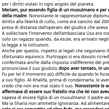
per i diritti violati in ogni angolo del pianeta.
Meriam, pur essendo figlia di un musulmano e per qu
della madre
. Nonostante le rappresentanze diplomat
diritto alla libertà di culto, come era sancito dal 2
presa di distanza dall’operato del giudice che avev
A sollecitare l’intervento dell’ambasciata Usa era s
solo un ragazzo quando, da esule, era arrivato negl
la legge e le istituzioni.
Anche per questo, rispetto ai legali che seguivano i
sfortunato equivoco. Purtroppo si era dovuto ricreder
confermata anche dalla risposta indifferente del p
pronunciava il suo giudizio
dopo aver tentato, in un
Fu per lei il momento più difficile da quando le forze
a suo figlio. Al-Khalifa, prima di condannarla, le ave
credo che non era mai stato il suo.
Nonostante le a
affermava di essere suo fratello ma che lei non ave
sapeva di essere figlia di un musulmano: il padre 
Ma la Sharia non ammette ignoranza. Ad alimentare 
solo si era convertita ad altra fede, ma essendos