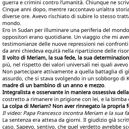
guerra e crimini contro l’umanità. Chiunque ne scriv
Cinque anni dopo, mentre raccontavo un’altra storia,
diverse ore. Avevo rischiato di subire lo stesso tra
mondo.
Ero in Sudan per illuminare una periferia del mond
oppositori erano quotidiane. Un viaggio che mi avev
testimonianze delle nuove repressioni nei confront
da anni chiedeva equità nella ripartizione delle riso
Il volto di Meriam, la sua fede, la sua determinazion
più, nel rispetto dei valori universali nei quali ave
Non partecipare attivamente a quella battaglia di gi
assurdo, che si stava svolgendo in un sobborgo di
madre di un bambino di un anno e mezzo
.
Integralista e osservante in maniera ossessiva della
costretto a rimanere in prigione con lei, e la bimb
La colpa di Meriam? Non aver rinnegato la propria f
Il video: Papa Francesco incontra Meriam e la sua f
La sentenza era attesa da giorni. Il giudizio già scri
caso. Sapevo, sentivo, che quel verdetto avrebbe sc