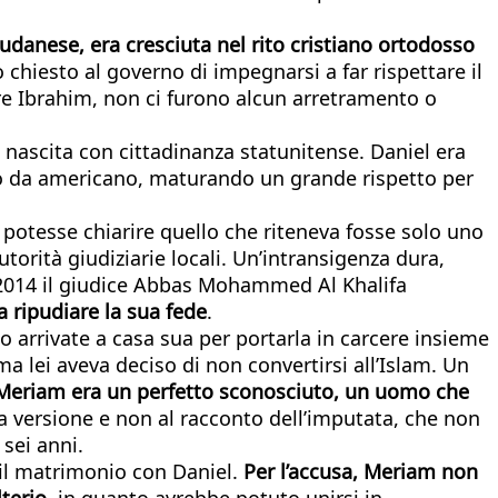
udanese, era cresciuta nel rito cristiano ortodosso
chiesto al governo di impegnarsi a far rispettare il
rare Ibrahim, non ci furono alcun arretramento o
 nascita con cittadinanza statunitense. Daniel era
iuto da americano, maturando un grande rispetto per
i potesse chiarire quello che riteneva fosse solo uno
torità giudiziarie locali. Un’intransigenza dura,
l 2014 il giudice Abbas Mohammed Al Khalifa
 ripudiare la sua fede
.
ano arrivate a casa sua per portarla in carcere insieme
ma lei aveva deciso di non convertirsi all’Islam. Un
r Meriam era un perfetto sconosciuto, un uomo che
ua versione e non al racconto dell’imputata, che non
sei anni.
 il matrimonio con Daniel.
Per l’accusa, Meriam non
terio
, in quanto avrebbe potuto unirsi in