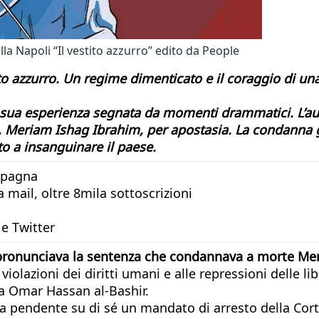
ella Napoli “Il vestito azzurro” edito da People
ito azzurro. Un regime dimenticato e il coraggio di un
a sua esperienza segnata da momenti drammatici. L’autr
, Meriam Ishag Ibrahim, per apostasia. La condanna g
o a insanguinare il paese.
mpagna
mail, oltre 8mila sottoscrizioni
e Twitter
pronunciava la sentenza che condannava a morte Me
violazioni dei diritti umani e alle repressioni delle 
da Omar Hassan al-Bashir.
va pendente su di sé un mandato di arresto della Cort