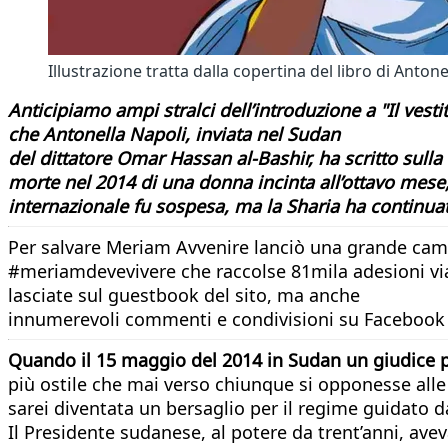
Illustrazione tratta dalla copertina del libro di Anton
Anticipiamo ampi stralci dell’introduzione a
"Il vest
che Antonella Napoli, inviata nel Sudan
del dittatore Omar Hassan al-Bashir, ha scritto sull
morte nel 2014 di una donna incinta all’ottavo mese
internazionale fu sospesa, ma la Sharia ha continuat
Per salvare Meriam Avvenire lanciò una grande ca
#meriamdevevivere che raccolse 81mila adesioni via 
lasciate sul guestbook del sito, ma anche
innumerevoli commenti e condivisioni su Facebook 
Quando il 15 maggio del 2014 in Sudan un giudice 
più ostile che mai verso chiunque si opponesse alle 
sarei diventata un bersaglio per il regime guidato 
Il Presidente sudanese, al potere da trent’anni, ave