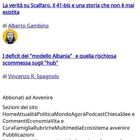
La verità su Scalfaro, il 41-bis e una storia che non è mai
esistita
di
Alberto Gambino
I deficit del "modello Albania" e quella rischiosa
scommessa sugli "hub"
di
Vincenzo R. Spagnolo
Abbonati ad Avvenire
Sezioni del sito
Home
Attualità
Politica
Mondo
Agorà
Podcast
Chiesa
Idee e
Commenti
Economia
Vita e
Cura
Famiglia
Rubriche
Multimedia
Ecosistema avvenire
Pubblicazioni