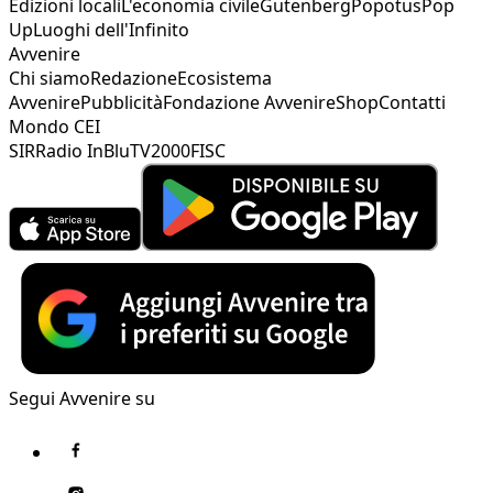
Edizioni locali
L'economia civile
Gutenberg
Popotus
Pop
Up
Luoghi dell'Infinito
Avvenire
Chi siamo
Redazione
Ecosistema
Avvenire
Pubblicità
Fondazione Avvenire
Shop
Contatti
Mondo CEI
SIR
Radio InBlu
TV2000
FISC
Segui Avvenire su