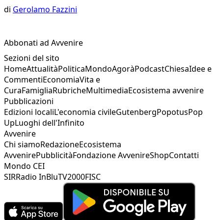
di
Gerolamo Fazzini
Abbonati ad Avvenire
Sezioni del sito
Home
Attualità
Politica
Mondo
Agorà
Podcast
Chiesa
Idee e
Commenti
Economia
Vita e
Cura
Famiglia
Rubriche
Multimedia
Ecosistema avvenire
Pubblicazioni
Edizioni locali
L'economia civile
Gutenberg
Popotus
Pop
Up
Luoghi dell'Infinito
Avvenire
Chi siamo
Redazione
Ecosistema
Avvenire
Pubblicità
Fondazione Avvenire
Shop
Contatti
Mondo CEI
SIR
Radio InBlu
TV2000
FISC