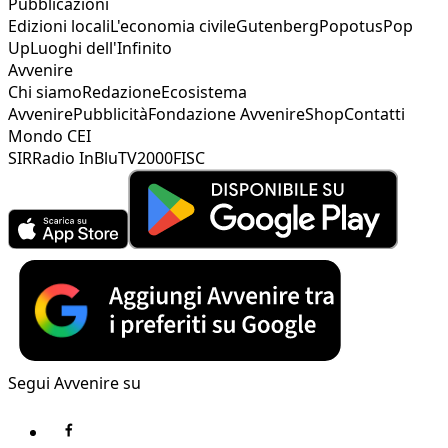
Pubblicazioni
Edizioni locali
L'economia civile
Gutenberg
Popotus
Pop
Up
Luoghi dell'Infinito
Avvenire
Chi siamo
Redazione
Ecosistema
Avvenire
Pubblicità
Fondazione Avvenire
Shop
Contatti
Mondo CEI
SIR
Radio InBlu
TV2000
FISC
Segui Avvenire su