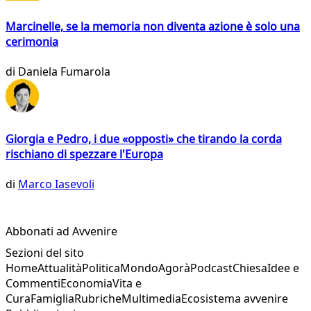
Marcinelle, se la memoria non diventa azione è solo una
cerimonia
di
Daniela Fumarola
Giorgia e Pedro, i due «opposti» che tirando la corda
rischiano di spezzare l'Europa
di
Marco Iasevoli
Abbonati ad Avvenire
Sezioni del sito
Home
Attualità
Politica
Mondo
Agorà
Podcast
Chiesa
Idee e
Commenti
Economia
Vita e
Cura
Famiglia
Rubriche
Multimedia
Ecosistema avvenire