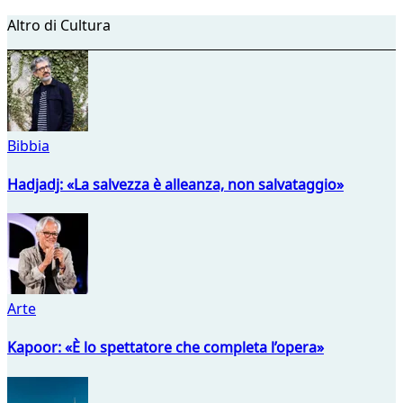
Altro di Cultura
Bibbia
Hadjadj: «La salvezza è alleanza, non salvataggio»
Arte
Kapoor: «È lo spettatore che completa l’opera»